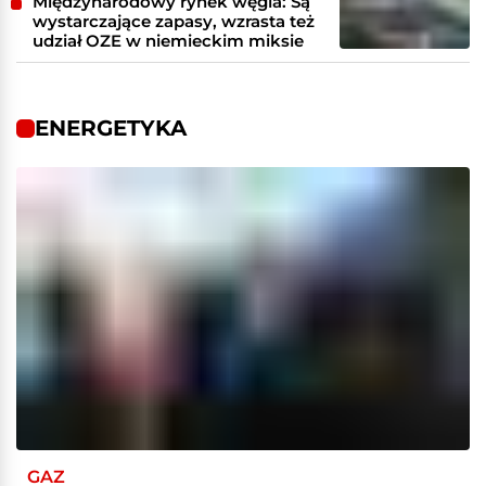
Międzynarodowy rynek węgla: Są
wystarczające zapasy, wzrasta też
udział OZE w niemieckim miksie
ENERGETYKA
GAZ