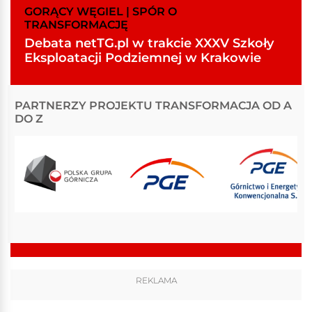
GORĄCY WĘGIEL | SPÓR O
TRANSFORMACJĘ
Debata netTG.pl w trakcie XXXV Szkoły
Eksploatacji Podziemnej w Krakowie
PARTNERZY PROJEKTU TRANSFORMACJA OD A
DO Z
REKLAMA