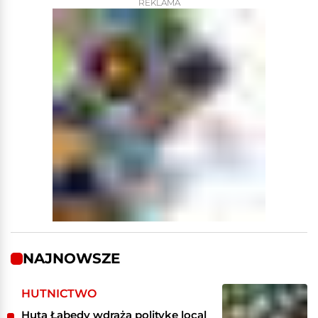
REKLAMA
NAJNOWSZE
HUTNICTWO
Huta Łabędy wdraża politykę local