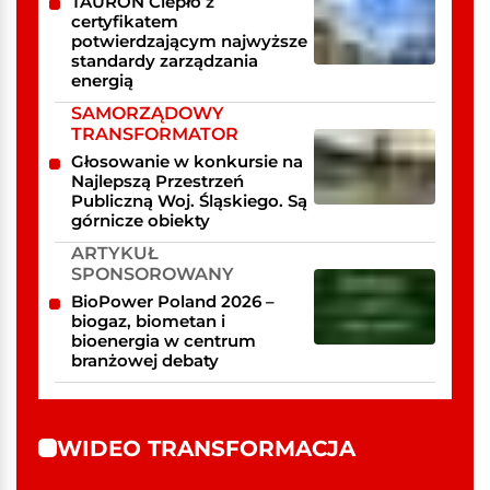
TAURON Ciepło z
certyfikatem
potwierdzającym najwyższe
standardy zarządzania
energią
SAMORZĄDOWY
TRANSFORMATOR
Głosowanie w konkursie na
Najlepszą Przestrzeń
Publiczną Woj. Śląskiego. Są
górnicze obiekty
ARTYKUŁ
SPONSOROWANY
BioPower Poland 2026 –
biogaz, biometan i
bioenergia w centrum
branżowej debaty
WIDEO TRANSFORMACJA