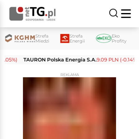
Strefa
Strefa
Eko
Miedzi
Energii
Profity
.05%)
TAURON Polska Energia S.A.
9.09 PLN (-0.14%)
REKLAMA