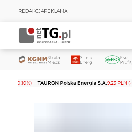
REDAKCJA
REKLAMA
Strefa
Strefa
Eko
Miedzi
Energii
Profi
-0.10%)
TAURON Polska Energia S.A.
9.23 PLN (-0.03%)