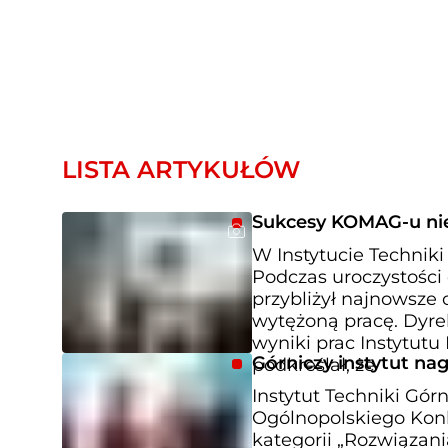
LISTA ARTYKUŁÓW
Sukcesy KOMAG-u ni
W Instytucie Technik
Podczas uroczystości 
przybliżył najnowsze
wytężoną pracę. Dyrek
wyniki prac Instytut
Górniczy instytut na
podkreślał, że
Instytut Techniki Gór
Ogólnopolskiego Kon
kategorii „Rozwiązani