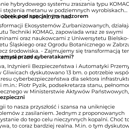
anie hybrydowego systemu zraszania typu KOMA
a i stężenia metanu w podziemnych wyrobiskach
 Bobrek pod specjalnym nadzorem
debrał dr hab. inż. Dariusz
sformacji Ekosystemów Zurbanizowanych, działaj
tutu Techniki KOMAG, zapowiada wraz ze swymi
gminami oraz naukowcami z Uniwersytetu Bielsko-
tetu Śląskiego oraz Ogrodu Botanicznego w Zabrz
zecz środowiska. - Zajmujemy się transformacją t
rzemysł przed cyberatakami?
rażaniem ich w
a, Inżynierii Bezpieczeństwa i Automatyki Przem
 w Gliwicach dyskutowano 13 bm. o potrzebie współ
kresu cyberbezpieczeństwa dla sektora infrastrukt
li m.in.: Piotr Pyzik, podsekretarza stanu, pełnom
łecznego w Ministerstwie Aktywów Państwowych, 
ezpieczni
 to nasza przyszłość i szansa na uniknięcie
lemów z zasilaniem. Jednym z proponowanych
ystanie do tego celu nieczynnych kopalni. Choć to
wa, to coraz bardziej realna. M.in. o tym dyskut