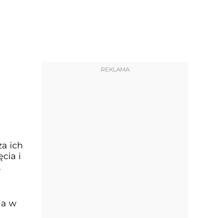
REKLAMA
za ich
cia i
ia w