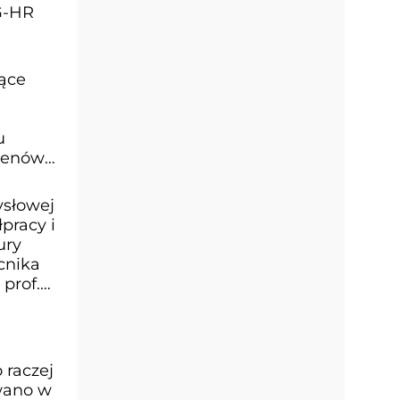
G-HR
ące
u
erenów
ysłowej
pracy i
ury
ocnika
prof.
 raczej
owano w