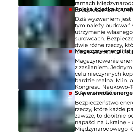
ramach Międzynarod
Polska ścieżka trans
„Bezpieczeństwo ene
Dziś wyzwaniem jest
tym należy budować s
utrzymanie własnego
surowcach. Bezpiecze
dwie różne rzeczy, k
Magazyny energii to 
raz na zawsze, co dob
Magazynowanie energi
z zasilaniem. Jednym
celu nieczynnych kopa
bardzie realna. M.i
Kongresu Naukowo-Te
Suwerenność energet
a Sprawiedliwa
Bezpieczeństwo energ
rzeczy, które każde p
zawsze, to dobitnie po
napaści na Ukrainę –
Międzynarodowego K