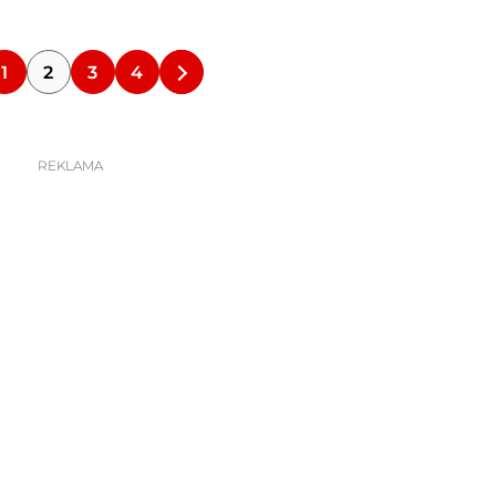
1
2
3
4
REKLAMA