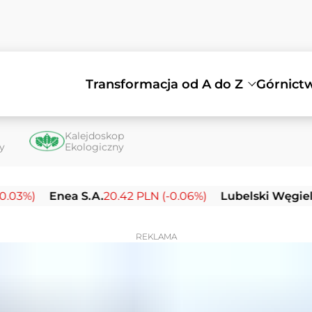
Transformacja od A do Z
Górnict
Kalejdoskop
ty
Ekologiczny
Enea S.A.
20.42 PLN (-0.06%)
Lubelski Węgiel Bogda
REKLAMA