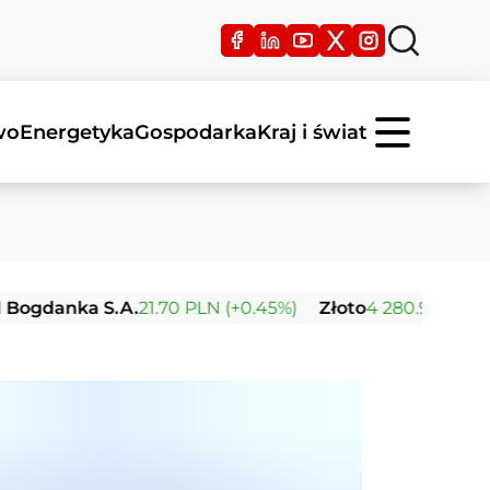
wo
Energetyka
Gospodarka
Kraj i świat
nka S.A.
21.70 PLN (+0.45%)
Złoto
4 280.96 USD (+0.96%