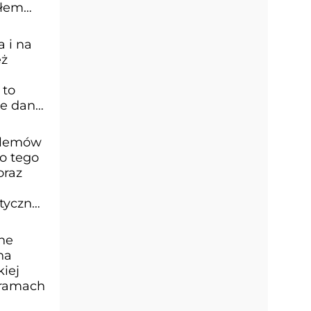
słem
 i na
eż
 to
ne dane
oblemów
o tego
oraz
tyczne
ne
na
kiej
 ramach