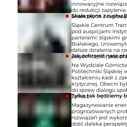
innowacyjne rozwiąz
do redukcji zapyleni
Skała płona z ruchu
ścianowych. Nagrodę o
Śląskie Centrum Tran
pod auspicjami Insty
parterami: śląskimi 
Bialskiego, Uniwersy
dalsze działania na r
Jak ochronić nasz p
pogórniczych, przeob
Na Wydziale Górnictw
Politechniki Śląskiej
kształceniu kadr z za
krytycznej. Obecni by
do spraw dialogu spo
Tylko tak będziemy b
Janusz
Magazynowanie energii
prognozowanych prob
rozwiązań jest wykorz
dość daleka perspekty