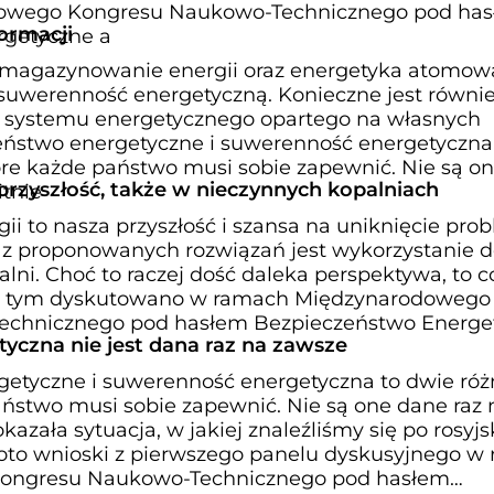
owego Kongresu Naukowo-Technicznego pod ha
formacji
rgetyczne a
 magazynowanie energii oraz energetyka atomowa
uwerenność energetyczną. Konieczne jest równi
 systemu energetycznego opartego na własnych
ństwo energetyczne i suwerenność energetyczna
tóre każde państwo musi sobie zapewnić. Nie są o
przyszłość, także w nieczynnych kopalniach
itnie
i to nasza przyszłość i szansa na uniknięcie pr
 z proponowanych rozwiązań jest wykorzystanie d
lni. Choć to raczej dość daleka perspektywa, to c
n. o tym dyskutowano w ramach Międzynarodowego
chnicznego pod hasłem Bezpieczeństwo Energe
yczna nie jest dana raz na zawsze
etyczne i suwerenność energetyczna to dwie róż
aństwo musi sobie zapewnić. Nie są one dane raz 
kazała sytuacja, w jakiej znaleźliśmy się po rosyjs
 oto wnioski z pierwszego panelu dyskusyjnego w
ongresu Naukowo-Technicznego pod hasłem