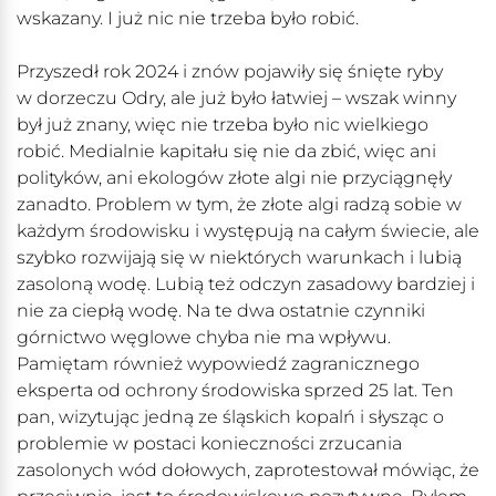
wskazany. I już nic nie trzeba było robić.
Przyszedł rok 2024 i znów pojawiły się śnięte ryby
w dorzeczu Odry, ale już było łatwiej – wszak winny
był już znany, więc nie trzeba było nic wielkiego
robić. Medialnie kapitału się nie da zbić, więc ani
polityków, ani ekologów złote algi nie przyciągnęły
zanadto. Problem w tym, że złote algi radzą sobie w
każdym środowisku i występują na całym świecie, ale
szybko rozwijają się w niektórych warunkach i lubią
zasoloną wodę. Lubią też odczyn zasadowy bardziej i
nie za ciepłą wodę. Na te dwa ostatnie czynniki
górnictwo węglowe chyba nie ma wpływu.
Pamiętam również wypowiedź zagranicznego
eksperta od ochrony środowiska sprzed 25 lat. Ten
pan, wizytując jedną ze śląskich kopalń i słysząc o
problemie w postaci konieczności zrzucania
zasolonych wód dołowych, zaprotestował mówiąc, że