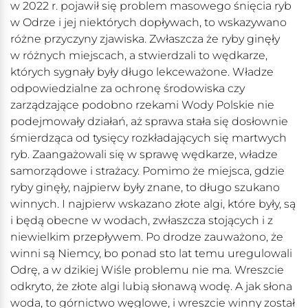
w 2022 r. pojawił się problem masowego śnięcia ryb
w Odrze i jej niektórych dopływach, to wskazywano
różne przyczyny zjawiska. Zwłaszcza że ryby ginęły
w różnych miejscach, a stwierdzali to wędkarze,
których sygnały były długo lekceważone. Władze
odpowiedzialne za ochronę środowiska czy
zarządzające podobno rzekami Wody Polskie nie
podejmowały działań, aż sprawa stała się dosłownie
śmierdząca od tysięcy rozkładających się martwych
ryb. Zaangażowali się w sprawę wędkarze, władze
samorządowe i strażacy. Pomimo że miejsca, gdzie
ryby ginęły, najpierw były znane, to długo szukano
winnych. I najpierw wskazano złote algi, które były, są
i będą obecne w wodach, zwłaszcza stojących i z
niewielkim przepływem. Po drodze zauważono, że
winni są Niemcy, bo ponad sto lat temu uregulowali
Odrę, a w dzikiej Wiśle problemu nie ma. Wreszcie
odkryto, że złote algi lubią słonawą wodę. A jak słona
woda, to górnictwo węglowe, i wreszcie winny został