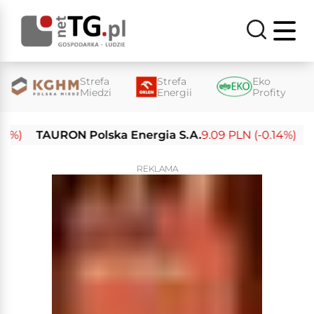
Strefa
Strefa
Eko
Miedzi
Energii
Profity
)
TAURON Polska Energia S.A.
9.09 PLN (-0.14%)
Enea
REKLAMA