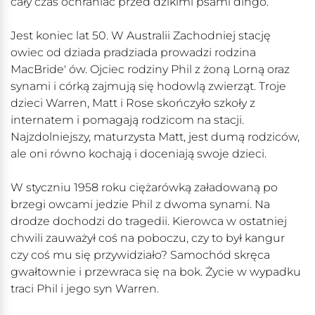
cały czas ochraniać przed dzikimi psami dingo.
Jest koniec lat 50. W Australii Zachodniej stację
owiec od dziada pradziada prowadzi rodzina
MacBride' ów. Ojciec rodziny Phil z żoną Lorną oraz
synami i córką zajmują się hodowlą zwierząt. Troje
dzieci Warren, Matt i Rose skończyło szkoły z
internatem i pomagają rodzicom na stacji.
Najzdolniejszy, maturzysta Matt, jest dumą rodziców,
ale oni równo kochają i doceniają swoje dzieci.
W styczniu 1958 roku ciężarówką załadowaną po
brzegi owcami jedzie Phil z dwoma synami. Na
drodze dochodzi do tragedii. Kierowca w ostatniej
chwili zauważył coś na poboczu, czy to był kangur
czy coś mu się przywidziało? Samochód skręca
gwałtownie i przewraca się na bok. Życie w wypadku
traci Phil i jego syn Warren.