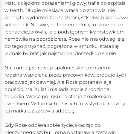
Matt, z ciężkimi obrażeniami głowy, trafia do szpitala
w Perth. Długie miesiące wraca do zdrowia, nie
pamięta wydarzeń z przeszłości, szkolnych kolegów i
koleżanek. Nie wie, że tamtego dnia, to Rose miała
jechać ciężarówką, ale podstępnym kłamstewkiem
namówiła na podróż brata. Rose nie ma odwagi się
do tego przyznać, pogrążona w smutku, stara się
jednak, by brat jak najszybciej doszedł do siebie.
Na trudnej, surowej i spalonej słońcem ziemi,
rodzina wspierana przez pracowników, próbuje żyć i
pracować jak dawniej. Ale Rose postanawia ją
opuścić. Ma 20 lat i nie radzi sobie z rodzinna
tragedią. Wraca po roku na stację z maleńkim
dzieckiem. W tamtych czasach to wstyd dla rodziny,
jej matka już załatwia adopcję.
Gdy Rose odbiera sobie życie, skacząc do
nieczynnego szybu, Lorna postanawia zostawić