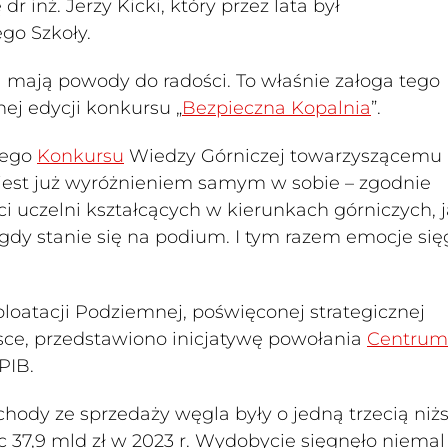
 inż. Jerzy Kicki, który przez lata był
go Szkoły.
mają powody do radości. To właśnie załoga tego
ej edycji konkursu „
Bezpieczna Kopalnia
”.
kiego
Konkursu
Wiedzy Górniczej towarzyszącemu
 jest już wyróżnieniem samym w sobie – zgodnie
 uczelni kształcących w kierunkach górniczych, j
 gdy stanie się na podium. I tym razem emocje się
ploatacji Podziemnej, poświęconej strategicznej
lsce, przedstawiono inicjatywę powołania
Centrum
PIB.
hody ze sprzedaży węgla były o jedną trzecią niżs
c 37,9 mld zł w 2023 r. Wydobycie sięgnęło niemal