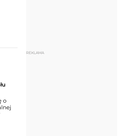
REKLAMA
łu
ę o
lnej
y