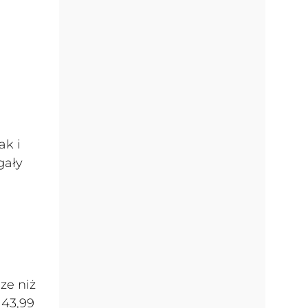
ak i
gały
ze niż
 43,99