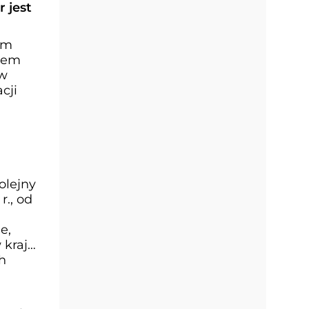
 jest
em
stem
 w
cji
olejny
r., od
e,
kraju.
h