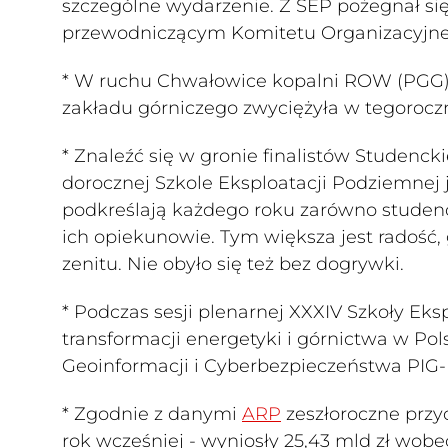
szczególne wydarzenie. Z SEP pożegnał się dr
przewodniczącym Komitetu Organizacyjne
* W ruchu Chwałowice kopalni ROW (PGG) 
zakładu górniczego zwyciężyła w tegoroczn
* Znaleźć się w gronie finalistów Studenc
dorocznej Szkole Eksploatacji Podziemnej
podkreślają każdego roku zarówno studenci
ich opiekunowie. Tym większa jest radość,
zenitu. Nie obyło się też bez dogrywki.
* Podczas sesji plenarnej XXXIV Szkoły Eks
transformacji energetyki i górnictwa w Po
Geoinformacji i Cyberbezpieczeństwa PIG-
* Zgodnie z danymi
ARP
zeszłoroczne przyc
rok wcześniej - wyniosły 25,43 mld zł wobe