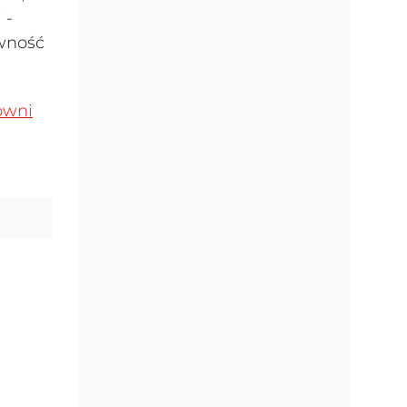
 -
owność
owni