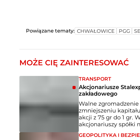
Powiązane tematy:
CHWAŁOWICE
PGG
S
MOŻE CIĘ ZAINTERESOWAĆ
TRANSPORT
Akcjonariusze Stalex
zakładowego
Walne zgromadzenie s
zmniejszeniu kapitał
akcji z 75 gr do 1 gr
akcjonariuszy spółki m
GEOPOLITYKA I BEZP