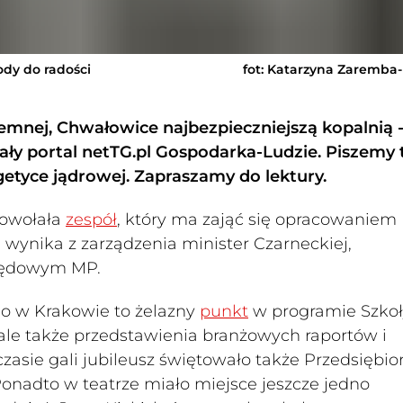
dy do radości
fot: Katarzyna Zaremba
mnej, Chwałowice najbezpieczniejszą kopalnią -
y portal netTG.pl Gospodarka-Ludzie. Piszemy 
getyce jądrowej. Zapraszamy do lektury.
powołała
zespół
, który ma zająć się opracowaniem
 - wynika z zarządzenia minister Czarneckiej,
zędowym MP.
go w Krakowie to żelazny
punkt
w programie Szkoł
 ale także przedstawienia branżowych raportów i
zasie gali jubileusz świętowało także Przedsiębio
nadto w teatrze miało miejsce jeszcze jedno