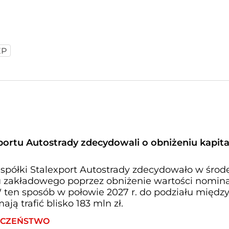
EP
portu Autostrady zdecydowali o obniżeniu kapita
półki Stalexport Autostrady zdecydowało w środ
u zakładowego poprzez obniżenie wartości nomina
. W ten sposób w połowie 2027 r. do podziału międz
ają trafić blisko 183 mln zł.
IECZEŃSTWO