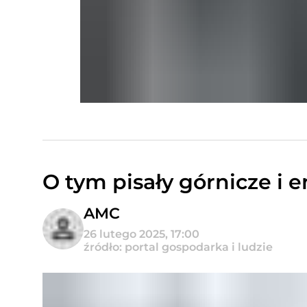
O tym pisały górnicze i
AMC
26 lutego 2025, 17:00
źródło: portal gospodarka i ludzie