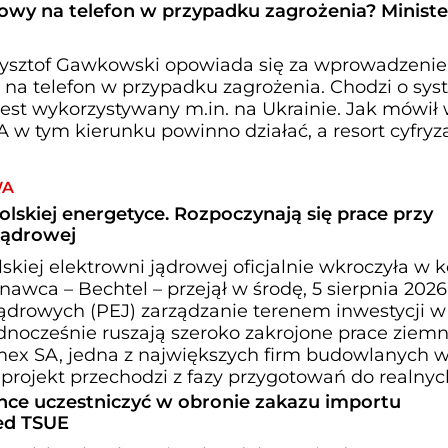
wy na telefon w przypadku zagrożenia? Minister
Krzysztof Gawkowski opowiada się za wprowadzeni
a telefon w przypadku zagrożenia. Chodzi o sy
 jest wykorzystywany m.in. na Ukrainie. Jak mówił
 w tym kierunku powinno działać, a resort cyfryza
WA
olskiej energetyce. Rozpoczynają się prace przy
jądrowej
kiej elektrowni jądrowej oficjalnie wkroczyła w k
awca – Bechtel – przejął w środę, 5 sierpnia 2026 
Jądrowych (PEJ) zarządzanie terenem inwestycji w
nocześnie ruszają szeroko zakrojone prace ziemn
mex SA, jedna z największych firm budowlanych w 
 projekt przechodzi z fazy przygotowań do realnyc
hce uczestniczyć w obronie zakazu importu
zed TSUE