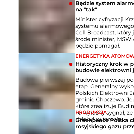
Będzie system alarmo
na "tak"
Minister cyfryzacji 
systemu alarmowego n
Cell Broadcast, który
środę minister, MSWiA
będzie pomagał.
ENERGETYKA ATOMO
Historyczny krok w p
budowie elektrowni 
Budowa pierwszej pols
etap. Generalny wykon
Polskich Elektrowni 
gminie Choczewo. Jed
które zrealizuje Budi
PRODUKCJA
To wyraźny sygnał, że
działań w terenie.
Greenpeace Polska c
rosyjskiego gazu pr