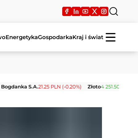
wo
Energetyka
Gospodarka
Kraj i świat
ka S.A.
21.25 PLN (-0.20%)
Złoto
4 251.50 USD (+0.11%)