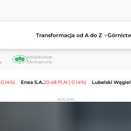
Transformacja od A do Z
Górnict
Kalejdoskop
ty
Ekologiczny
Enea S.A.
20.48 PLN (-0.14%)
Lubelski Węgiel Bogdan
REKLAMA