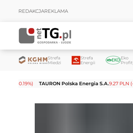
REDAKCJA
REKLAMA
Strefa
Strefa
Eko
Miedzi
Energii
Profi
0.19%)
TAURON Polska Energia S.A.
9.27 PLN (-0.14%)