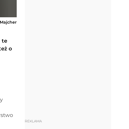
-Majcher
 te
też o
y
rstwo
REKLAMA