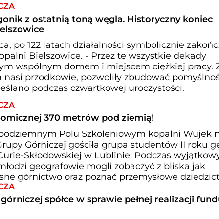
CZA
onik z ostatnią toną węgla. Historyczny koniec
elszowice
a, po 122 latach działalności symbolicznie zakoń
palni Bielszowice. - Przez te wszystkie dekady
zym wspólnym domem i miejscem ciężkiej pracy. Z
m nasi przodkowie, pozwoliły zbudować pomyślno
reślano podczas czwartkowej uroczystości.
CZA
onomicznej 370 metrów pod ziemią!
w podziemnym Polu Szkoleniowym kopalni Wujek 
Grupy Górniczej gościła grupa studentów II roku ge
 Curie-Skłodowskiej w Lublinie. Podczas wyjątkow
łodzi geografowie mogli zobaczyć z bliska jak
sne górnictwo oraz poznać przemysłowe dziedzic
CZA
górniczej spółce w sprawie pełnej realizacji fun