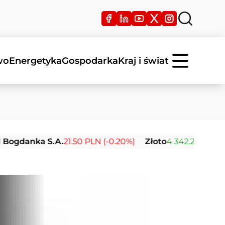
wo
Energetyka
Gospodarka
Kraj i świat
nka S.A.
21.50 PLN (-0.20%)
Złoto
4 342.26 USD (0.00%)