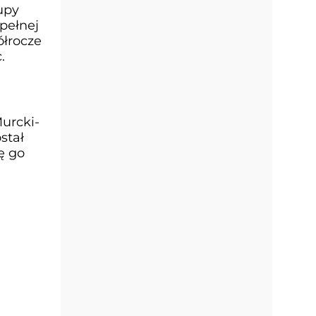
upy
pełnej
ółrocze
.
urcki-
stał
ę go