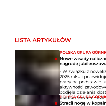
LISTA ARTYKUŁÓW
POLSKA GRUPA GÓRNI
Nowe zasady naliczan
nagrodę jubileuszow
- W związku z noweli
2025 roku i przewidu
pracy na podstawie 
aktywności zawodowej
podjęła działania do
POLSKA GRUPA GÓRNI
poinformowała PGG.
Stracił nogę w kopaln