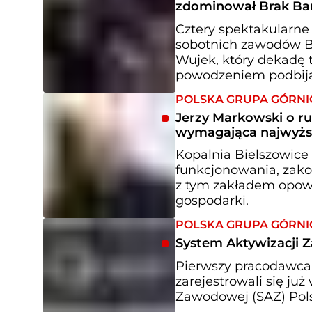
zdominował Brak Bar
Cztery spektakularne 
sobotnich zawodów Bra
Wujek, który dekadę 
powodzeniem podbija 
POLSKA GRUPA GÓRNI
Jerzy Markowski o ru
wymagająca najwyżs
Kopalnia Bielszowice 
funkcjonowania, zako
z tym zakładem opowi
gospodarki.
POLSKA GRUPA GÓRNI
System Aktywizacji 
Pierwszy pracodawca
zarejestrowali się j
Zawodowej (SAZ) Pols