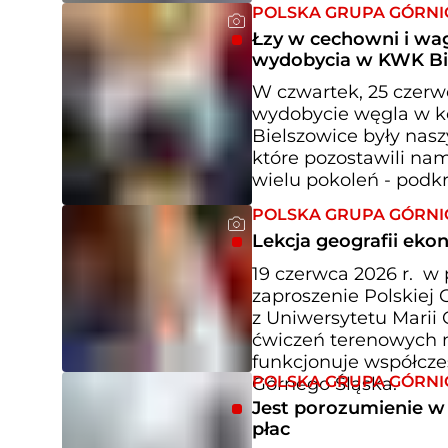
POLSKA GRUPA GÓRNI
Łzy w cechowni i wag
wydobycia w KWK Bi
W czwartek, 25 czerwc
wydobycie węgla w ko
Bielszowice były nas
które pozostawili na
wielu pokoleń - podk
POLSKA GRUPA GÓRNI
Lekcja geografii ek
19 czerwca 2026 r. 
zaproszenie Polskiej 
z Uniwersytetu Marii
ćwiczeń terenowych m
funkcjonuje współcze
POLSKA GRUPA GÓRNI
Górnego Śląska.
Jest porozumienie w 
płac