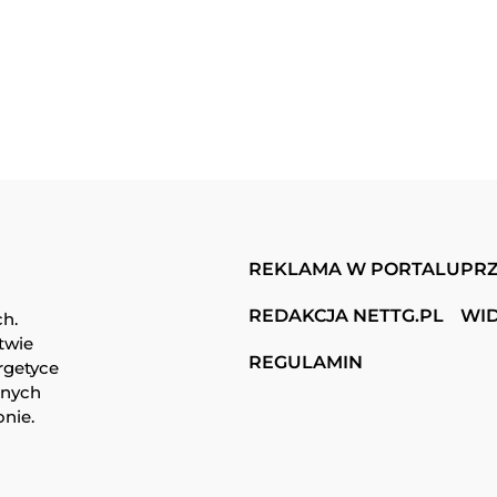
REKLAMA W PORTALU
PRZ
REDAKCJA NETTG.PL
WI
ch.
twie
REGULAMIN
rgetyce
snych
onie.