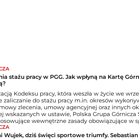
CZA
ia stażu pracy w PGG. Jak wpłyną na Kartę Górni
ą?
zacją Kodeksu pracy, która weszła w życie we wrz
je zaliczanie do stażu pracy m.in. okresów wykon
umowy zlecenia, umowy agencyjnej oraz innych o
 wskazanych w ustawie, Polska Grupa Górnicza 
stosowujące wewnętrzne zasady obowiązujące w s
CZA
i Wujek, dziś święci sportowe triumfy. Sebastian