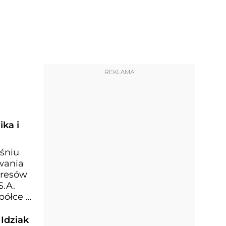
REKLAMA
ka i
eśniu
ywania
kresów
S.A.
półce -
 Idziak