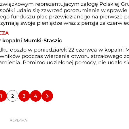
związkowym reprezentującym załogę Polskiej Gr
 spółki udało się zawrzeć porozumienie w sprawie 
nego funduszu płac przewidzianego na pierwsze p
rzymają swoje pieniądze wraz z pensją za czerwiec
CZA
kopalni Murcki-Staszic
ku doszło w poniedziałek 22 czerwca w kopalni M
cowników podczas wiercenia otworu strzałowego zo
kamienia. Pomimo udzielonej pomocy, nie udało si
1
2
3
4
REKLAMA