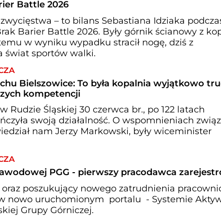
ier Battle 2026
zwycięstwa – to bilans Sebastiana Idziaka podcza
k Barier Battle 2026. Były górnik ścianowy z kop
temu w wyniku wypadku stracił nogę, dziś z
świat sportów walki.
CZA
chu Bielszowice: To była kopalnia wyjątkowo tru
zych kompetencji
w Rudzie Śląskiej 30 czerwca br., po 122 latach
ńczyła swoją działalność. O wspomnieniach zwią
edział nam Jerzy Markowski, były wiceminister
CZA
Zawodowej PGG - pierwszy pracodawca zarejest
 oraz poszukujący nowego zatrudnienia pracowni
uż w nowo uruchomionym portalu - Systemie Aktyw
kiej Grupy Górniczej.