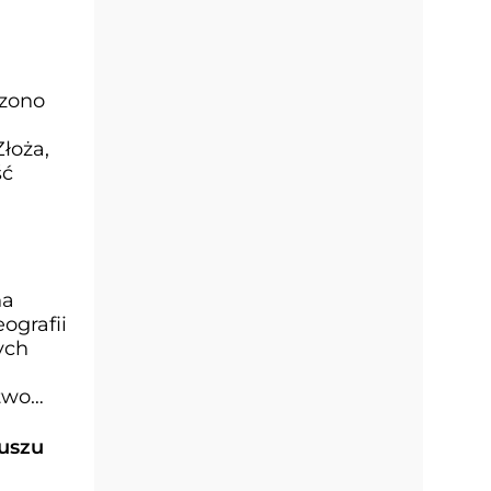
czono
łoża,
ść
na
ografii
ych
two
duszu