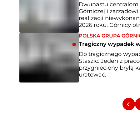
Dwunastu centralom 
Górniczej i zarządowi
realizacji niewykona
2026 roku. Górnicy ot
POLSKA GRUPA GÓRNI
Tragiczny wypadek w 
Do tragicznego wypad
Staszic. Jeden z pra
przygnieciony bryłą 
uratować.