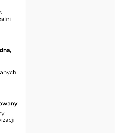
s
alni
dna,
zanych
rowany
cy
izacji