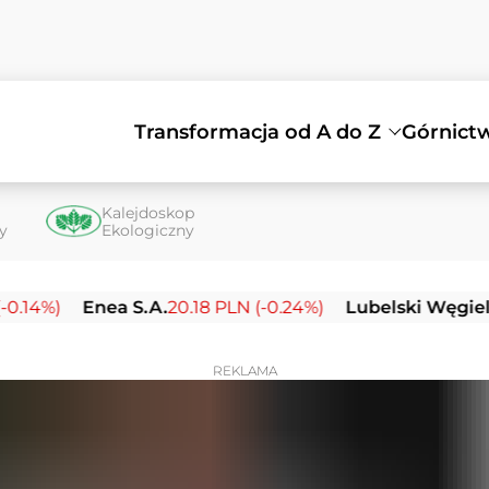
Transformacja od A do Z
Górnict
Kalejdoskop
ty
Ekologiczny
Enea S.A.
20.18 PLN (-0.24%)
Lubelski Węgiel Bogda
REKLAMA