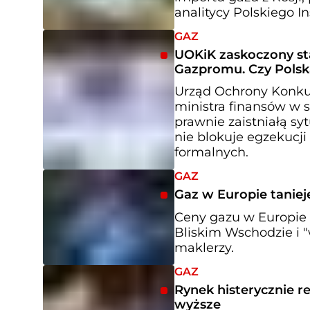
analitycy Polskiego 
GAZ
UOKiK zaskoczony st
Gazpromu. Czy Polsk
Urząd Ochrony Konku
ministra finansów w s
prawnie zaistniałą sy
nie blokuje egzekucji
formalnych.
GAZ
Gaz w Europie taniej
Ceny gazu w Europie 
Bliskim Wschodzie i 
maklerzy.
GAZ
Rynek histerycznie r
wyższe