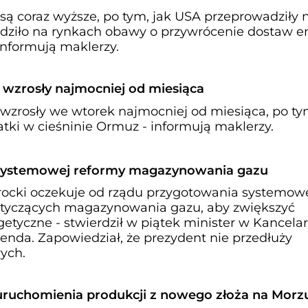
są coraz wyższe, po tym, jak USA przeprowadziły
udziło na rynkach obawy o przywrócenie dostaw en
informują maklerzy.
 wzrosły najmocniej od miesiąca
wzrosły we wtorek najmocniej od miesiąca, po tym
atki w cieśninie Ormuz - informują maklerzy.
 systemowej reformy magazynowania gazu
ocki oczekuje od rządu przygotowania systemow
otyczących magazynowania gazu, aby zwiększyć
tyczne - stwierdził w piątek minister w Kancelar
enda. Zapowiedział, że prezydent nie przedłuży
ych.
 uruchomienia produkcji z nowego złoża na Morz