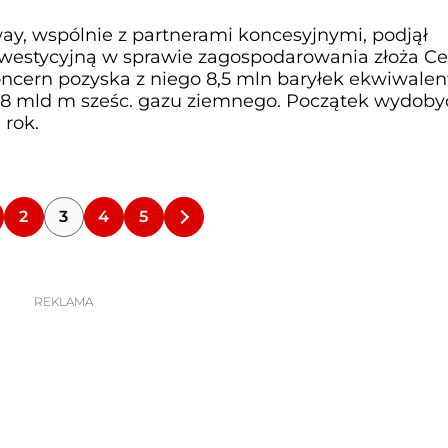
y, wspólnie z partnerami koncesyjnymi, podjął
nwestycyjną w sprawie zagospodarowania złoża Ce
cern pozyska z niego 8,5 mln baryłek ekwiwalen
0,8 mld m sześc. gazu ziemnego. Początek wydoby
rok.
2
3
4
5
REKLAMA