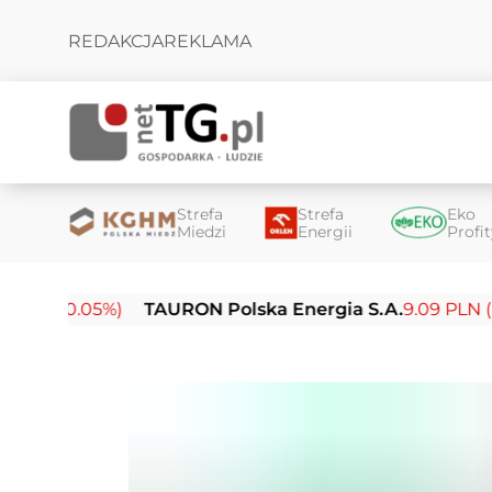
REDAKCJA
REKLAMA
Strefa
Strefa
Eko
Miedzi
Energii
Profi
-0.05%)
TAURON Polska Energia S.A.
9.09 PLN (-0.14%)