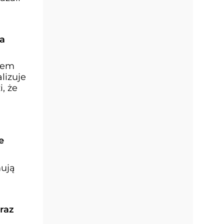
la
iem
lizuje
, że
e
mują
raz