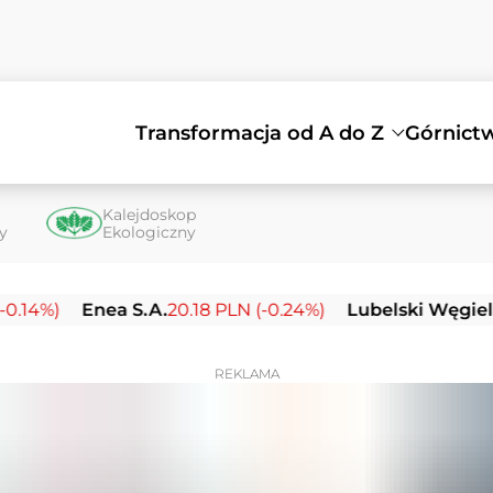
Transformacja od A do Z
Górnict
Kalejdoskop
ty
Ekologiczny
Enea S.A.
20.18 PLN (-0.24%)
Lubelski Węgiel Bogda
REKLAMA