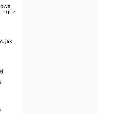
 nowe
ergii z
, jak
ej
ii
u