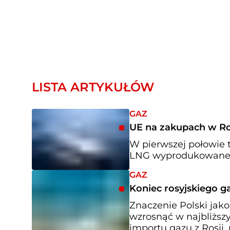
LISTA ARTYKUŁÓW
GAZ
UE na zakupach w Ros
W pierwszej połowie t
LNG wyprodukowanego 
GAZ
Koniec rosyjskiego ga
Znaczenie Polski ja
wzrosnąć w najbliższ
importu gazu z Rosji,