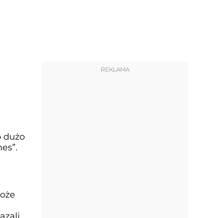
REKLAMA
o dużo
es”.
może
azali