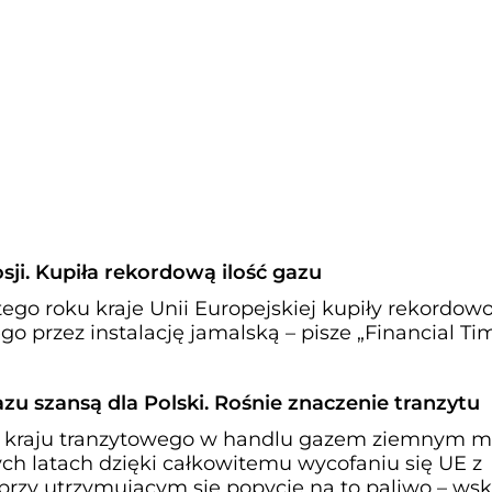
ji. Kupiła rekordową ilość gazu
ego roku kraje Unii Europejskiej kupiły rekordow
przez instalację jamalską – pisze „Financial Tim
zu szansą dla Polski. Rośnie znaczenie tranzytu
ko kraju tranzytowego w handlu gazem ziemnym 
ych latach dzięki całkowitemu wycofaniu się UE z
 przy utrzymującym się popycie na to paliwo – wsk