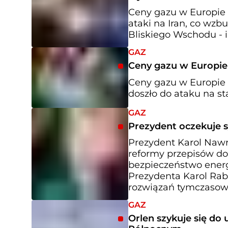
Ceny gazu w Europie 
ataki na Iran, co wzb
Bliskiego Wschodu - 
GAZ
Ceny gazu w Europie
Ceny gazu w Europie 
doszło do ataku na st
GAZ
Prezydent oczekuje
Prezydent Karol Nawr
reformy przepisów d
bezpieczeństwo energe
Prezydenta Karol Rab
rozwiązań tymczasow
GAZ
Orlen szykuje się do