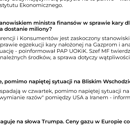
Instytutu Ekonomicznego.
anowiskiem ministra finansów w sprawie kary d
a dostanie miliony?
rencji i Konsumentów jest zaskoczony stanowisk
prawie egzekucji kary nałożonej na Gazprom i ana
tuację - poinformował PAP UOKiK. Szef MF twierdzi
 należnych środków, a sprawa dotyczy wątpliwości
e, pomimo napiętej sytuacji na Bliskim Wschodzi
spadają w czwartek, pomimo napiętej sytuacji na
"wymianie razów" pomiędzy USA a Iranem - infor
eaguje na słowa Trumpa. Ceny gazu w Europie co