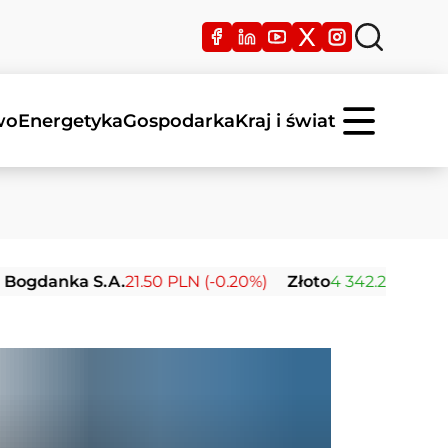
wo
Energetyka
Gospodarka
Kraj i świat
nka S.A.
21.50 PLN (-0.20%)
Złoto
4 342.26 USD (0.00%)