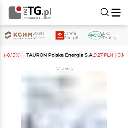
Strefa
Strefa
Eko
Miedzi
Energii
Profity
-0.19%)
TAURON Polska Energia S.A.
9.27 PLN (-0.14%)
REKLAMA