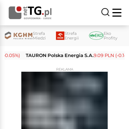
Strefa
Strefa
Eko
Miedzi
Energii
Profity
(-0.05%)
TAURON Polska Energia S.A.
9.09 PLN (-0.14%)
REKLAMA