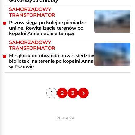
wokół szybu Chrobry
SAMORZĄDOWY
TRANSFORMATOR
Pszów sięga po kolejne pieniądze
unijne. Rewitalizacja terenów po
kopalni Anna nabiera tempa
SAMORZĄDOWY
TRANSFORMATOR
Minął rok od otwarcia nowej siedziby
biblioteki na terenie po kopalni Anna
w Pszowie
1
2
3
REKLAMA