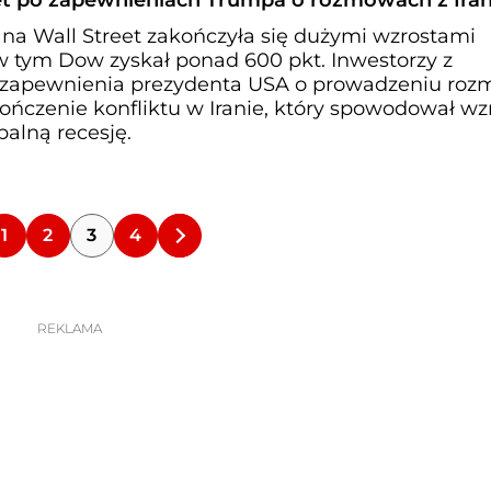
eet po zapewnieniach Trumpa o rozmowach z Ir
 na Wall Street zakończyła się dużymi wzrostami
 tym Dow zyskał ponad 600 pkt. Inwestorzy z
 zapewnienia prezydenta USA o prowadzeniu ro
ończenie konfliktu w Iranie, który spowodował wz
balną recesję.
1
2
3
4
REKLAMA