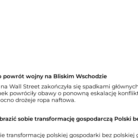
 o powrót wojny na Bliskim Wschodzie
 na Wall Street zakończyła się spadkami głównyc
nek powróciły obawy o ponowną eskalację konflik
ocno drożeje ropa naftowa.
razić sobie transformację gospodarczą Polski b
e transformację polskiej gospodarki bez polskiej g