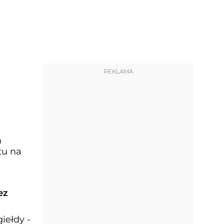
REKLAMA
h
tu na
ez
iełdy -