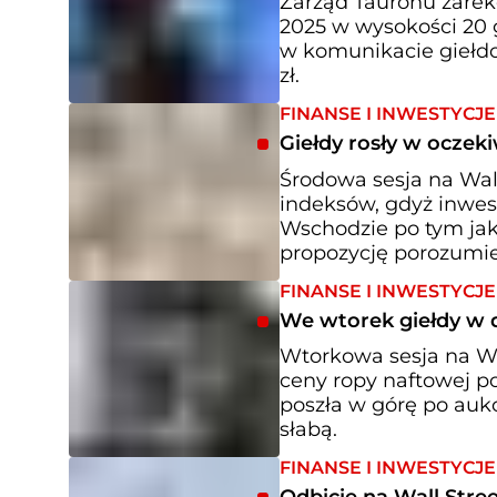
Zarząd Tauronu zare
2025 w wysokości 20 
w komunikacie giełdo
zł.
FINANSE I INWESTYCJE
Giełdy rosły w oczek
Środowa sesja na Wal
indeksów, gdyż inwest
Wschodzie po tym jak
propozycję porozumie
FINANSE I INWESTYCJE
We wtorek giełdy w d
Wtorkowa sesja na Wa
ceny ropy naftowej p
poszła w górę po aukcj
słabą.
FINANSE I INWESTYCJE