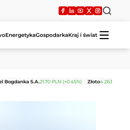
wo
Energetyka
Gospodarka
Kraj i świat
anka S.A.
21.70 PLN (+0.45%)
Złoto
4 263.59 USD (+0.39