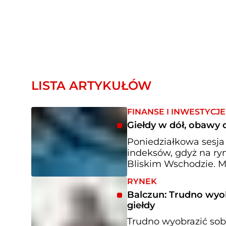
LISTA ARTYKUŁÓW
FINANSE I INWESTYCJE
Giełdy w dół, obawy
Poniedziałkowa sesja
indeksów, gdyż na ry
Bliskim Wschodzie. M
RYNEK
Balczun: Trudno wyob
giełdy
Trudno wyobrazić sobi