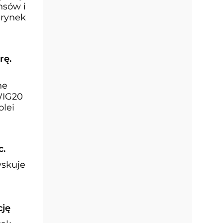
nsów i
 rynek
rę.
ne
WIG20
olei
c.
yskuje
cję