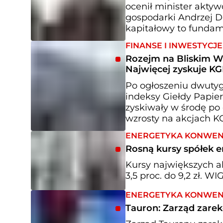
ocenił minister akty
gospodarki Andrzej Do
kapitałowy to fundame
FINANSE I INWESTYCJE
Rozejm na Bliskim W
Najwięcej zyskuje K
Po ogłoszeniu dwuty
indeksy Giełdy Papie
zyskiwały w środę po o
wzrosty na akcjach K
ENERGETYKA KONWE
Rosną kursy spółek e
Kursy największych a
3,5 proc. do 9,2 zł. W
ENERGETYKA KONWE
Tauron: Zarząd zare