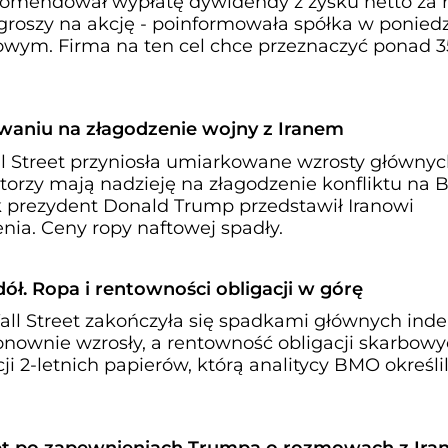
komendował wypłatę dywidendy z zysku netto za 
groszy na akcję - poinformowała spółka w poniedz
wym. Firma na ten cel chce przeznaczyć ponad 
iwaniu na złagodzenie wojny z Iranem
l Street przyniosła umiarkowane wzrosty główny
orzy mają nadzieję na złagodzenie konfliktu na B
 prezydent Donald Trump przedstawił Iranowi
nia. Ceny ropy naftowej spadły.
ół. Ropa i rentowności obligacji w górę
ll Street zakończyła się spadkami głównych ind
onownie wzrosły, a rentowność obligacji skarbow
i 2-letnich papierów, którą analitycy BMO określil