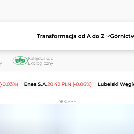
Transformacja od A do Z
Górnict
Kalejdoskop
ty
Ekologiczny
)
Enea S.A.
20.42 PLN (-0.06%)
Lubelski Węgiel Bogd
REKLAMA