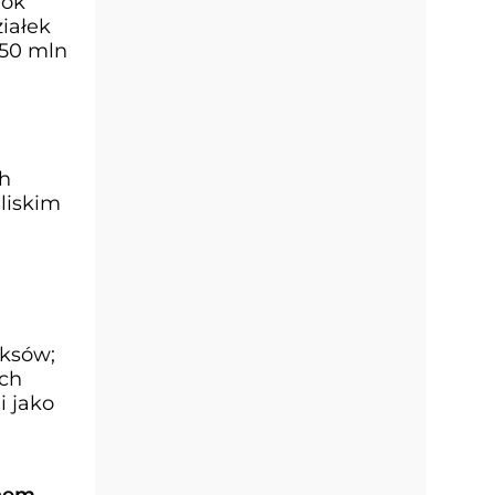
rok
iałek
350 mln
ch
liskim
eksów;
ych
i jako