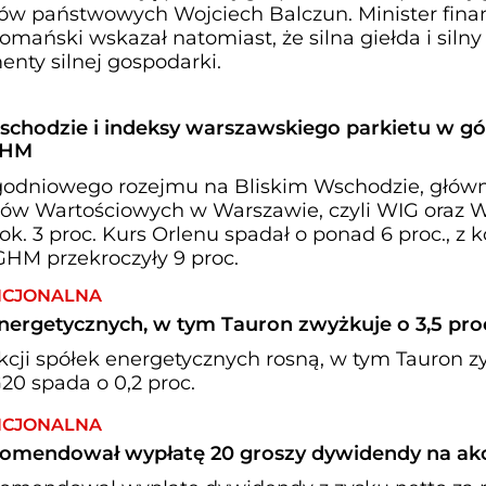
wów państwowych Wojciech Balczun. Minister fina
mański wskazał natomiast, że silna giełda i silny
nty silnej gospodarki.
schodzie i indeksy warszawskiego parkietu w gó
GHM
godniowego rozejmu na Bliskim Wschodzie, głów
rów Wartościowych w Warszawie, czyli WIG oraz 
k. 3 proc. Kurs Orlenu spadał o ponad 6 proc., z k
GHM przekroczyły 9 proc.
NCJONALNA
nergetycznych, w tym Tauron zwyżkuje o 3,5 pro
kcji spółek energetycznych rosną, w tym Tauron z
IG20 spada o 0,2 proc.
NCJONALNA
komendował wypłatę 20 groszy dywidendy na ak