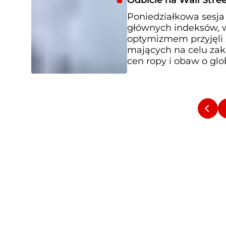
Odbicie na Wall Str
Poniedziałkowa sesja
głównych indeksów, w
optymizmem przyjęli
mających na celu zak
cen ropy i obaw o glo