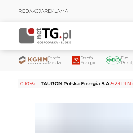
REDAKCJA
REKLAMA
Strefa
Strefa
Eko
Miedzi
Energii
Profi
(-0.10%)
TAURON Polska Energia S.A.
9.23 PLN (-0.03%