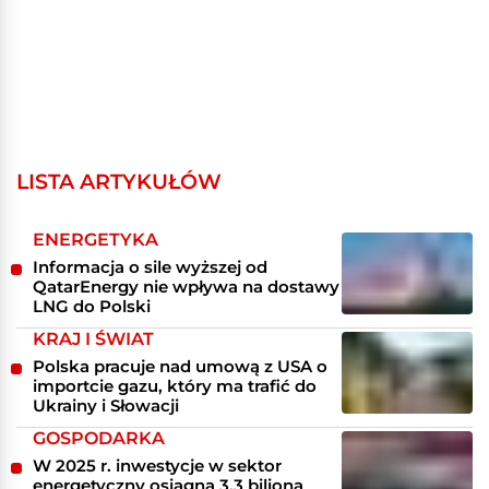
LISTA ARTYKUŁÓW
ENERGETYKA
Informacja o sile wyższej od
QatarEnergy nie wpływa na dostawy
LNG do Polski
KRAJ I ŚWIAT
Polska pracuje nad umową z USA o
importcie gazu, który ma trafić do
Ukrainy i Słowacji
GOSPODARKA
W 2025 r. inwestycje w sektor
energetyczny osiągną 3,3 biliona