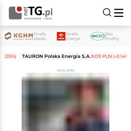
Strefa
Strefa
Eko
Miedzi
Energii
Profity
.05%)
TAURON Polska Energia S.A.
9.09 PLN (-0.14%)
REKLAMA