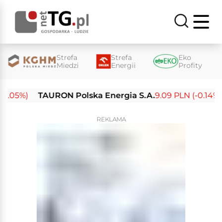
Strefa
Strefa
Eko
Miedzi
Energii
Profity
.05%)
TAURON Polska Energia S.A.
9.09 PLN (-0.14%)
REKLAMA