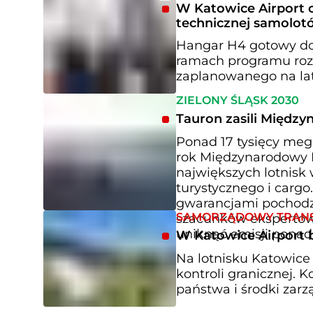
W Katowice Airport 
technicznej samolot
Hangar H4 gotowy do 
ramach programu rozw
zaplanowanego na la
ZIELONY ŚLĄSK 2030
Tauron zasili Międz
Ponad 17 tysięcy mega
rok Międzynarodowy P
największych lotnisk 
turystycznego i carg
gwarancjami pochodze
SAMORZĄDOWY TRAN
szacunków ekspertów w
uniknąć emisji ponad
W Katowice Airport b
Na lotnisku Katowice
kontroli granicznej. 
państwa i środki zarz