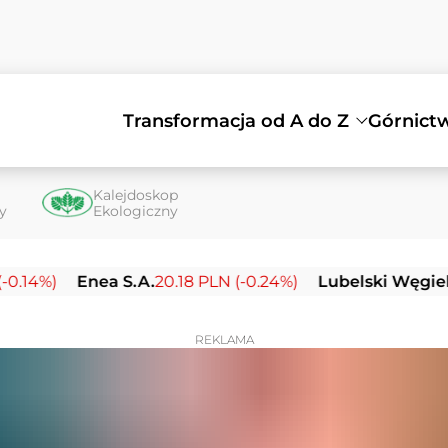
Transformacja od A do Z
Górnict
Kalejdoskop
ty
Ekologiczny
)
Enea S.A.
20.18 PLN (-0.24%)
Lubelski Węgiel Bogd
REKLAMA