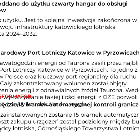
oddano do użytku czwarty hangar do obsługi
ów
użytku. Jest to kolejna inwestycja zakończona w
oju infrastruktury katowickiego lotniska
ta 2024–2032.
ynarodowy Port Lotniczy Katowice w Pyrzowicac
watogodzin energii od Taurona zasili przez najbli
ort Lotniczy Katowice w Pyrzowicach. To jedno z
w Polsce oraz kluczowy port regionalny dla ruchu
o.Cały zakontraktowany wolumen został objęty
nia energii z odnawialnych źródeł Taurona. Wed
SFORMATOR
ykorzystanie takiej ilości energii z OZE pozwoli
 8 tysięcy ton dwutlenku węgla.
ędzie 15 bramek automatycznej kontroli granicz
 zainstalowanych zostanie 15 bramek automatycz
Koszt zakupu urządzeń został podzielony między b
ądcy lotniska, Górnośląskiego Towarzystwa Lotnic