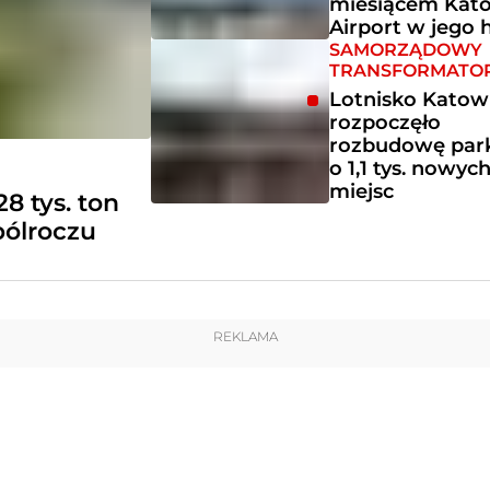
miesiącem Kat
Airport w jego h
SAMORZĄDOWY
TRANSFORMATO
Lotnisko Katow
rozpoczęło
rozbudowę par
o 1,1 tys. nowyc
miejsc
8 tys. ton
pólroczu
REKLAMA