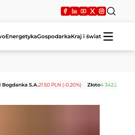
wo
Energetyka
Gospodarka
Kraj i świat
anka S.A.
21.50 PLN (-0.20%)
Złoto
4 342.26 USD (0.00%)