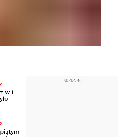
REKLAMA
R
t w I
R
 piątym