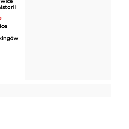
owice
istorii
R
ice
kingów
h