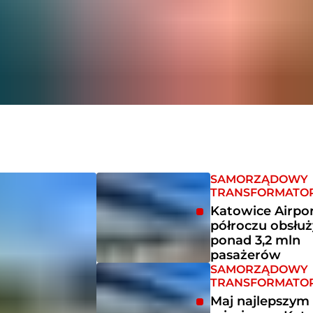
SAMORZĄDOWY
TRANSFORMATO
Katowice Airpor
półroczu obsłużyło
ponad 3,2 mln
pasażerów
SAMORZĄDOWY
TRANSFORMATO
Maj najlepszym