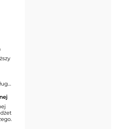
h
ższy
ług
nej
nej
udżet
zego.