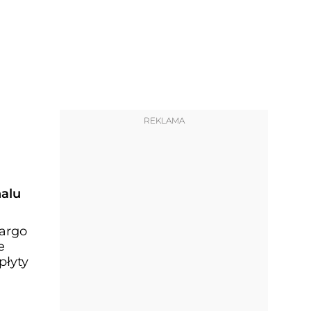
REKLAMA
alu
cargo
e
płyty