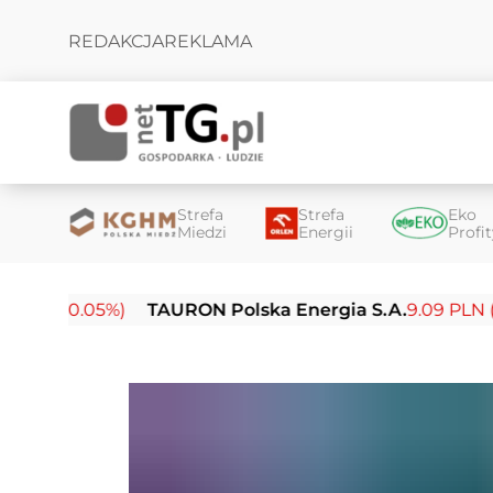
REDAKCJA
REKLAMA
Strefa
Strefa
Eko
Miedzi
Energii
Profi
(-0.05%)
TAURON Polska Energia S.A.
9.09 PLN (-0.14%