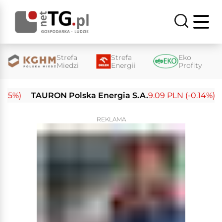
Strefa
Strefa
Eko
Miedzi
Energii
Profity
%)
TAURON Polska Energia S.A.
9.09 PLN (-0.14%)
En
REKLAMA