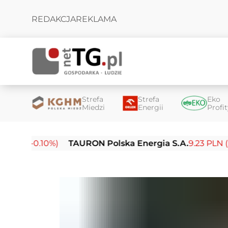
REDAKCJA
REKLAMA
Strefa
Strefa
Eko
Miedzi
Energii
Profi
(-0.10%)
TAURON Polska Energia S.A.
9.23 PLN (-0.03%