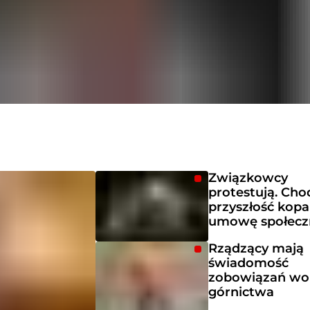
Związkowcy
protestują. Cho
przyszłość kopal
umowę społecz
Rządzący mają
świadomość
zobowiązań wo
górnictwa