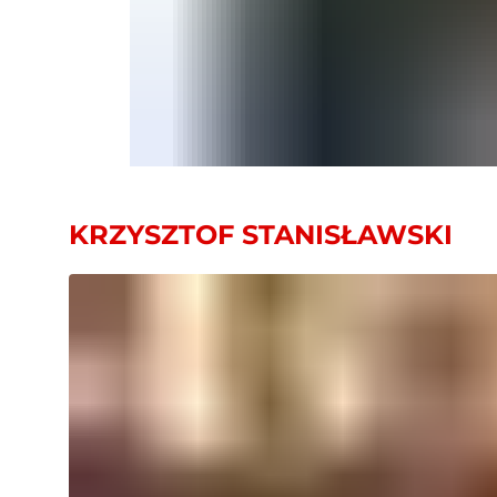
KRZYSZTOF STANISŁAWSKI