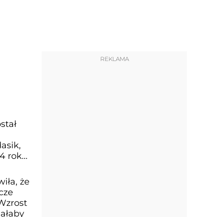
REKLAMA
stał
asik,
4 roku
iła, że
cze
Wzrost
iałaby