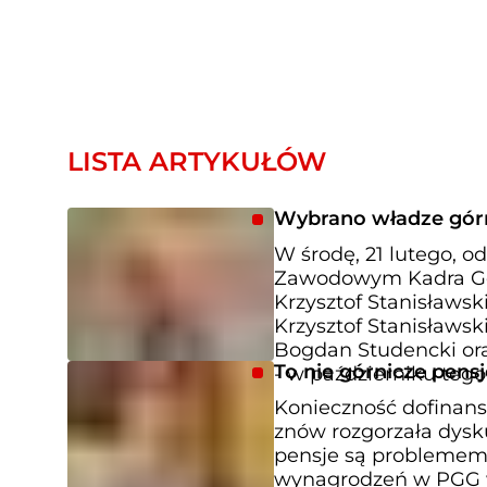
LISTA ARTYKUŁÓW
Wybrano władze górni
W środę, 21 lutego, 
Zawodowym Kadra Gór
Krzysztof Stanisławs
Krzysztof Stanisławsk
Bogdan Studencki ora
To nie górnicze pen
- w październiku tego
Konieczność dofinans
znów rozgorzała dysku
pensje są problemem, 
wynagrodzeń w PGG wca