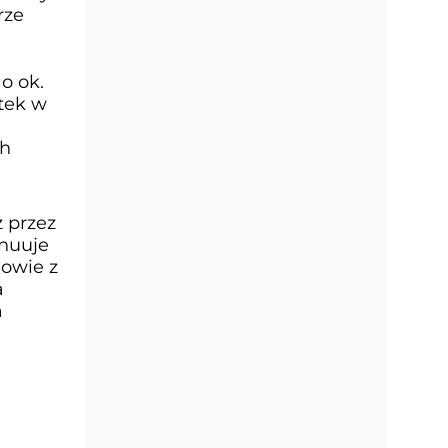
rze
o ok.
ytek w
ch
ż przez
ynuuje
mowie z
a
a