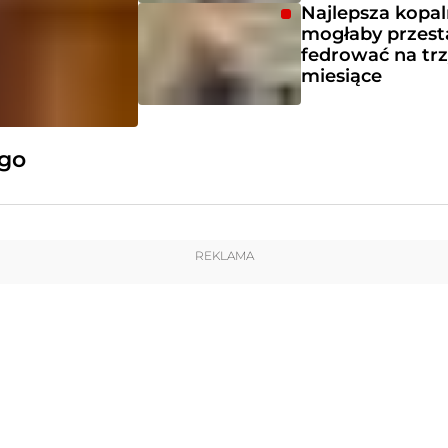
Najlepsza kopal
mogłaby przest
fedrować na tr
miesiące
ego
REKLAMA