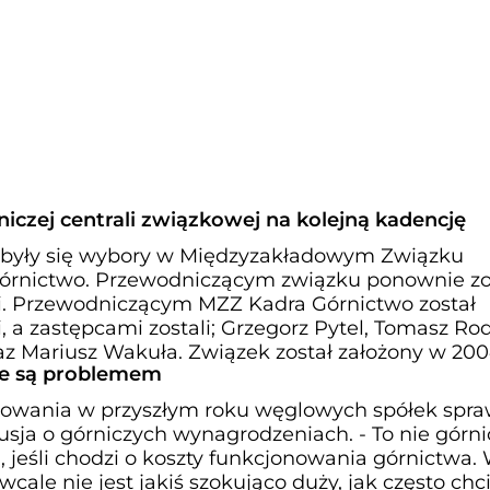
czej centrali związkowej na kolejną kadencję
odbyły się wybory w Międzyzakładowym Związku
nictwo. Przewodniczącym związku ponownie zo
ki. Przewodniczącym MZZ Kadra Górnictwo został
i, a zastępcami zostali; Grzegorz Pytel, Tomasz Rod
z Mariusz Wakuła. Związek został założony w 200
sje są problemem
owania w przyszłym roku węglowych spółek spraw
sja o górniczych wynagrodzeniach. - To nie górni
jeśli chodzi o koszty funkcjonowania górnictwa. 
le nie jest jakiś szokująco duży, jak często chc