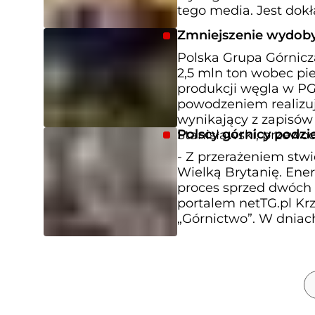
tego media. Jest dok
Zmniejszenie wydoby
Polska Grupa Górnicz
2,5 mln ton wobec pi
produkcji węgla w PGG
powodzeniem realizuj
wynikający z zapisów
Polscy górnicy podzie
Stanisławski, przewo
- Z przerażeniem stwi
Wielką Brytanię. Ener
proces sprzed dwóch 
portalem netTG.pl Kr
„Górnictwo”. W dniach