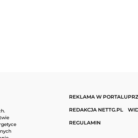
REKLAMA W PORTALU
PRZ
REDAKCJA NETTG.PL
WI
ch.
twie
REGULAMIN
rgetyce
snych
onie.