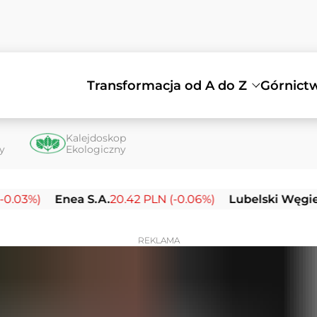
Transformacja od A do Z
Górnict
Kalejdoskop
ty
Ekologiczny
)
Enea S.A.
20.42 PLN (-0.06%)
Lubelski Węgiel Bog
REKLAMA