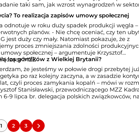
ładanie taki sam, jak wzrost wynagrodzeń w sekto
cia? To realizacja zapisów umowy społecznej
a odnotuje w roku duży spadek produkcji węgla – 
erwotnych planów. - Nie chcę oceniać, czy ten ub
 jest duży czy mały. Natomiast pokazuje, że z
emy proces zmniejszania zdolności produkcyjny
 umowy społecznej – argumentuje Krzysztof
lą los górników z Wielkiej Brytanii?
dniczący MZZ
erdzam, że jesteśmy w połowie drogi przebytej ju
getyka po raz kolejny zaczyna, a w zasadzie kont
lat, czyli proces zamykania kopalń – mówi w roz
zysztof Stanisławski, przewodniczącego MZZ Kadr
 6-9 lipca br. delegacja polskich związkowców, n
1
2
3