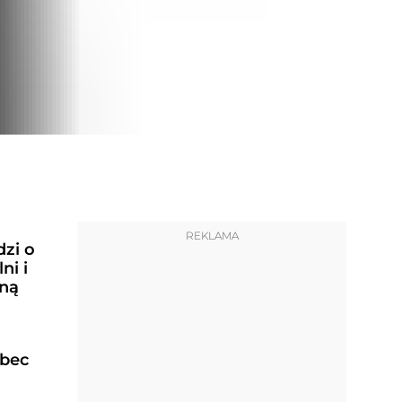
REKLAMA
dzi o
ni i
ną
bec