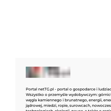
Portal netTG.pl - portal o gospodarce i ludzia
Wszystko o przemyśle wydobywczym: górnic
węgla kamiennego i brunatnego, energii, ene
jądrowej, miedzi, ropie, surowcach, nowocze
technologiach, ekologii, nauce, a także o regi