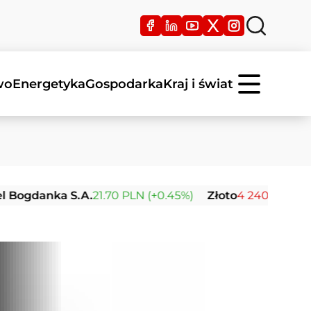
wo
Energetyka
Gospodarka
Kraj i świat
danka S.A.
21.70 PLN (+0.45%)
Złoto
4 240.43 USD (-0.16