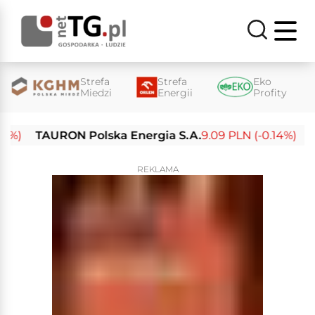
Strefa
Strefa
Eko
Miedzi
Energii
Profity
TAURON Polska Energia S.A.
9.09 PLN (-0.14%)
Enea
REKLAMA