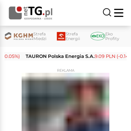
Strefa
Strefa
Eko
Miedzi
Energii
Profity
-0.05%)
TAURON Polska Energia S.A.
9.09 PLN (-0.14%)
REKLAMA