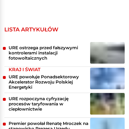
LISTA ARTYKUŁÓW
URE ostrzega przed fałszywymi
kontrolerami instalacji
fotowoltaicznych
KRAJ I ŚWIAT
URE powołuje Ponadsektorowy
Akcelerator Rozwoju Polskiej
Energetyki
URE rozpoczyna cyfryzację
procesów taryfowania w
ciepłownictwie
Premier powołał Renatę Mroczek na
stanowisko Prezesa Urzędu