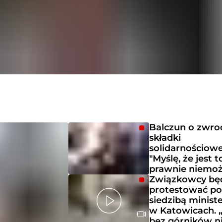
Balczun o zwro
składki
solidarnościowe
"Myślę, że jest t
prawnie niemoż
Związkowcy bę
protestować p
siedzibą minist
w Katowicach.
bez górników n