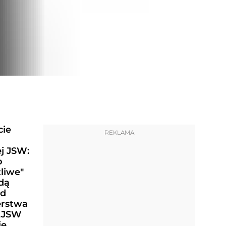
cie
REKLAMA
j JSW:
o
liwe"
dą
od
erstwa
 „JSW
ie