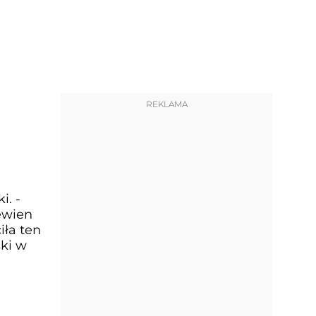
REKLAMA
i. -
ewien
iła ten
ski w