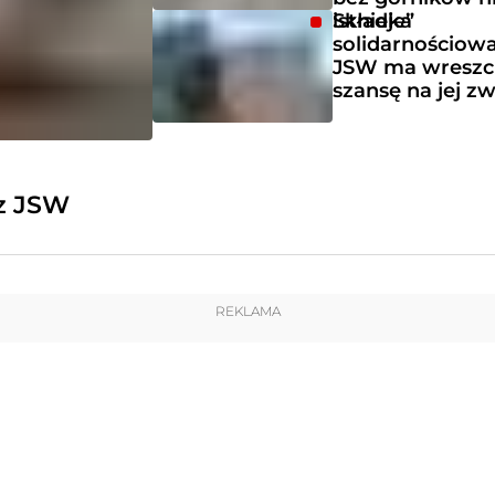
istnieje”
Składka
solidarnościowa
JSW ma wreszc
szansę na jej z
ez JSW
REKLAMA