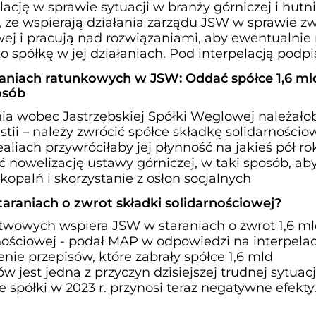
cję w sprawie sytuacji w branży górniczej i hutni
, że wspierają działania zarządu JSW w sprawie z
owej i pracują nad rozwiązaniami, aby ewentualni
o spółkę w jej działaniach. Pod interpelacją podpi
łaniach ratunkowych w JSW: Oddać spółce 1,6 mld 
osób
nia wobec Jastrzębskiej Spółki Węglowej należało
ii – należy zwrócić spółce składkę solidarnościo
ealiach przywróciłaby jej płynność na jakieś pół ro
 nowelizację ustawy górniczej, w taki sposób, ab
kopalń i skorzystanie z osłon socjalnych
araniach o zwrot składki solidarnościowej?
wowych wspiera JSW w staraniach o zwrot 1,6 mld
rnościowej - podał MAP w odpowiedzi na interpelac
ie przepisów, które zabrały spółce 1,6 mld
jest jedną z przyczyn dzisiejszej trudnej sytuacj
spółki w 2023 r. przynosi teraz negatywne efekty