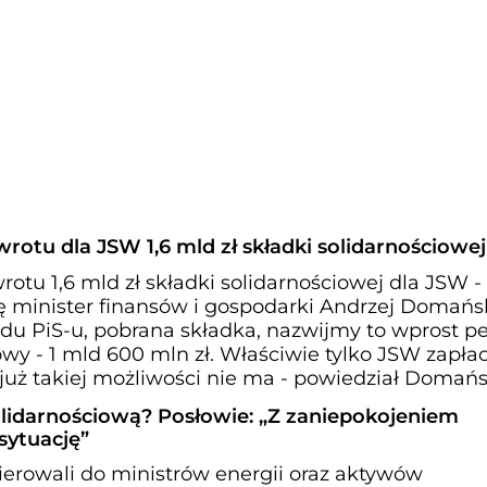
rotu dla JSW 1,6 mld zł składki solidarnościowej
otu 1,6 mld zł składki solidarnościowej dla JSW -
 minister finansów i gospodarki Andrzej Domańsk
ządu PiS-u, pobrana składka, nazwijmy to wprost p
wy - 1 mld 600 mln zł. Właściwie tylko JSW zapłac
 już takiej możliwości nie ma - powiedział Domań
olidarnościową? Posłowie: „Z zaniepokojeniem
sytuację”
ierowali do ministrów energii oraz aktywów