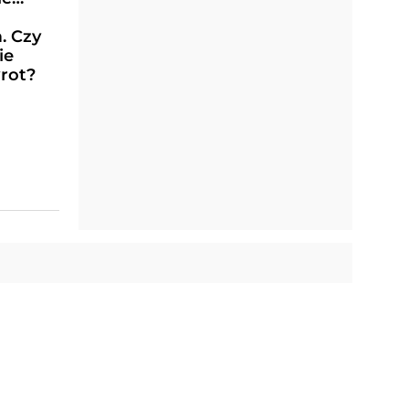
. Czy
ie
wrot?