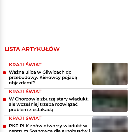
LISTA ARTYKUŁÓW
KRAJ I ŚWIAT
Ważna ulica w Gliwicach do
przebudowy. Kierowcy pojadą
objazdami?
KRAJ I ŚWIAT
W Chorzowie zburzą stary wiadukt,
ale wcześniej trzeba rozwiązać
problem z estakadą
KRAJ I ŚWIAT
PKP PLK znów otworzy wiadukt w
centrum Sosnowca dla autobusów i