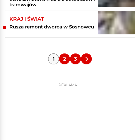
tramwajów
KRAJ I ŚWIAT
Rusza remont dworca w Sosnowcu
1
2
3
REKLAMA