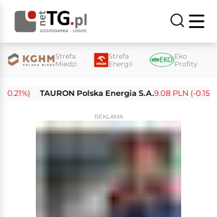
Strefa
Strefa
Eko
Miedzi
Energii
Profity
.21%)
TAURON Polska Energia S.A.
9.08 PLN (-0.15%)
REKLAMA