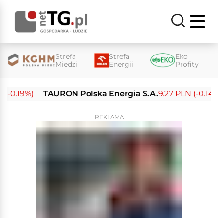
Strefa
Strefa
Eko
Miedzi
Energii
Profity
0.19%)
TAURON Polska Energia S.A.
9.27 PLN (-0.14%)
REKLAMA