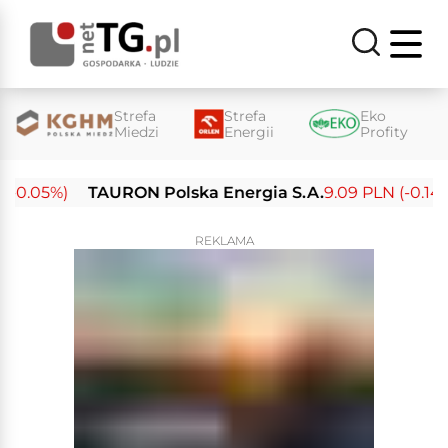
Strefa
Strefa
Eko
Miedzi
Energii
Profity
-0.05%)
TAURON Polska Energia S.A.
9.09 PLN (-0.14%)
REKLAMA