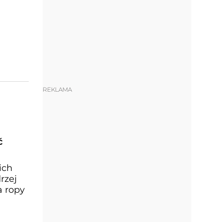
REKLAMA
ć
ich
rzej
a ropy