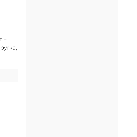
t –
pyrka,