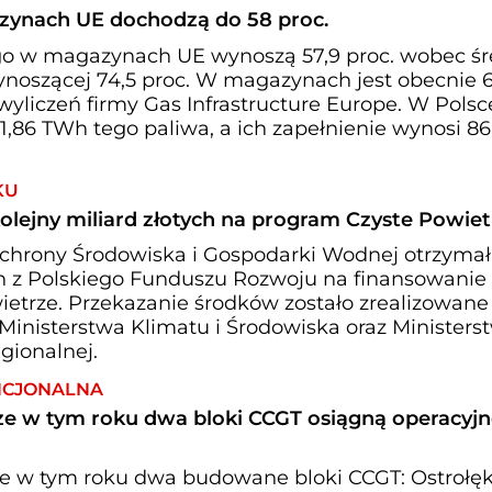
ynach UE dochodzą do 58 proc.
o w magazynach UE wynoszą 57,9 proc. wobec śr
wynoszącej 74,5 proc. W magazynach jest obecnie 
yliczeń firmy Gas Infrastructure Europe. W Polsc
6 TWh tego paliwa, a ich zapełnienie wynosi 86
KU
lejny miliard złotych na program Czyste Powiet
hrony Środowiska i Gospodarki Wodnej otrzymał
ych z Polskiego Funduszu Rozwoju na finansowanie
etrze. Przekazanie środków zostało zrealizowane
Ministerstwa Klimatu i Środowiska oraz Ministers
gionalnej.
NCJONALNA
zcze w tym roku dwa bloki CCGT osiągną operacyj
cze w tym roku dwa budowane bloki CCGT: Ostrołęk