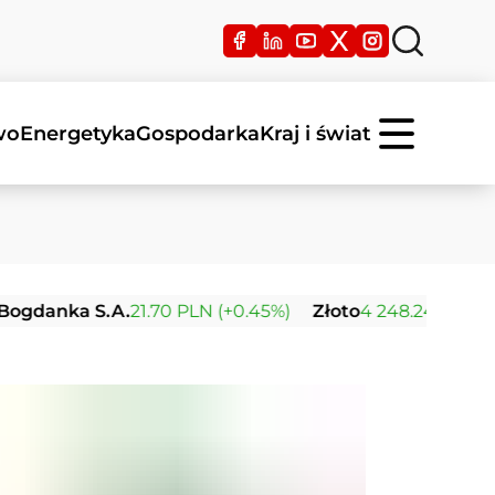
wo
Energetyka
Gospodarka
Kraj i świat
a S.A.
21.70 PLN (+0.45%)
Złoto
4 248.24 USD (+0.03%)