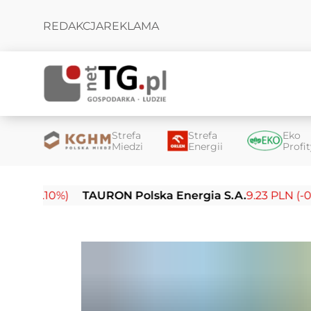
REDAKCJA
REKLAMA
Strefa
Strefa
Eko
Miedzi
Energii
Profi
10%)
TAURON Polska Energia S.A.
9.23 PLN (-0.03%)
E