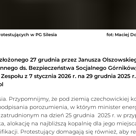
otestujących w PG Silesia
fot: Maciej D
u złożonego 27 grudnia przez Janusza Olszowskie
nnego ds. Bezpieczeństwa Socjalnego Górników
społu z 7 stycznia 2026 r. na 29 grudnia 2025 r.
pl
ia. Przypomnijmy, że pod ziemią czechowickiej k
 podpisania porozumienia, w którym minister energ
zatrudnionym na dzień 25 grudnia 2025 r. w prz
ka, alokację na najbliższą kopalnię dla jego miejsc
ikacji. Protestujący domagają się również, aby re