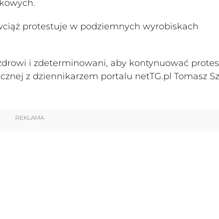
ązkowych.
iąż protestuje w podziemnych wyrobiskach
ą zdrowi i zdeterminowani, aby kontynuować protes
cznej z dziennikarzem portalu netTG.pl Tomasz Sz
REKLAMA