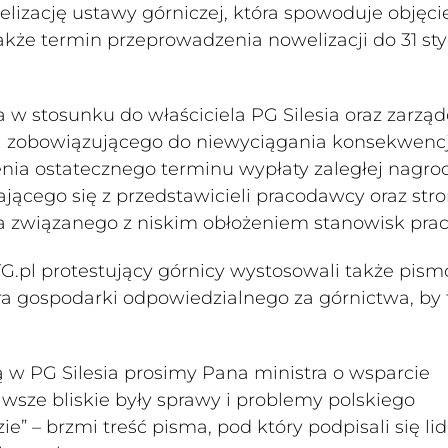
izację ustawy górniczej, która spowoduje objęcie
akże termin przeprowadzenia nowelizacji do 31 st
 w stosunku do właściciela PG Silesia oraz zarząd
 zobowiązującego do niewyciągania konsekwencj
nia ostatecznego terminu wypłaty zaległej nagro
jącego się z przedstawicieli pracodawcy oraz str
 związanego z niskim obłożeniem stanowisk prac
TG.pl protestujący górnicy wystosowali także pism
a gospodarki odpowiedzialnego za górnictwa, by 
 w PG Silesia prosimy Pana ministra o wsparcie
wsze bliskie były sprawy i problemy polskiego
e” – brzmi treść pisma, pod który podpisali się li