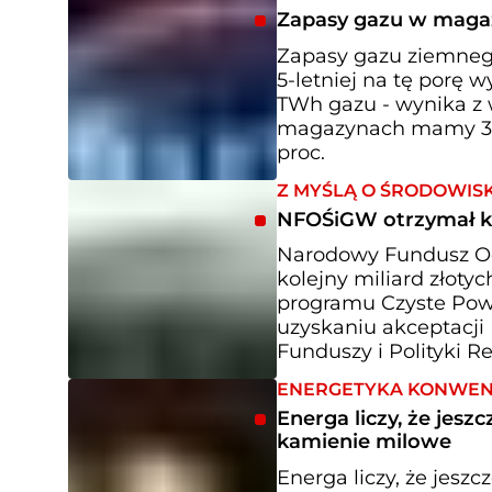
Zapasy gazu w magaz
Zapasy gazu ziemneg
5-letniej na tę porę 
TWh gazu - wynika z w
magazynach mamy 31,8
proc.
Z MYŚLĄ O ŚRODOWIS
NFOŚiGW otrzymał ko
Narodowy Fundusz Oc
kolejny miliard złot
programu Czyste Powi
uzyskaniu akceptacji 
Funduszy i Polityki Re
ENERGETYKA KONWE
Energa liczy, że jes
kamienie milowe
Energa liczy, że jesz