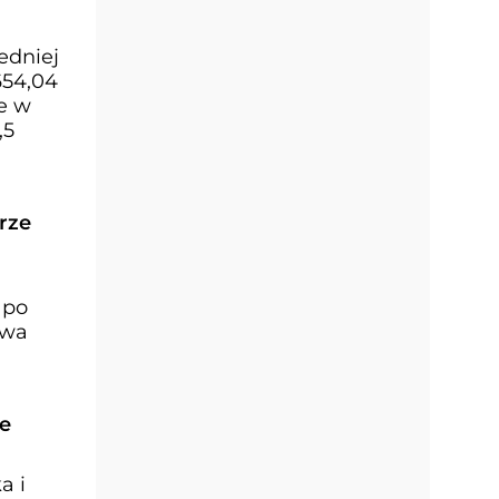
edniej
654,04
e w
,5
rze
 po
twa
ne
a i