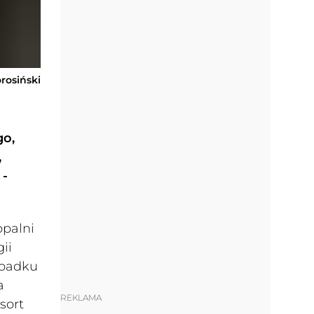
orosiński
go,
,
 -
opalni
ii
ypadku
a
REKLAMA
sort