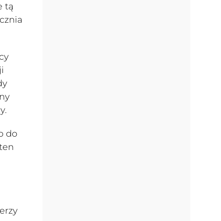
 tą
ycznia
cy
i
dy
ony
y.
o do
ten
derzy