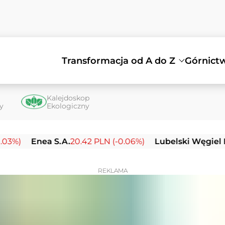
Transformacja od A do Z
Górnict
Kalejdoskop
ty
Ekologiczny
nea S.A.
20.42 PLN (-0.06%)
Lubelski Węgiel Bogdank
REKLAMA