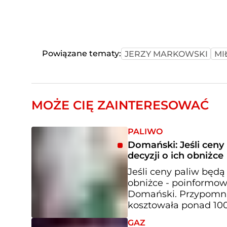
Powiązane tematy:
JERZY MARKOWSKI
MI
MOŻE CIĘ ZAINTERESOWAĆ
PALIWO
Domański: Jeśli cen
decyzji o ich obniżce
Jeśli ceny paliw będą
obniżce - poinformow
Domański. Przypomni
kosztowała ponad 100
GAZ