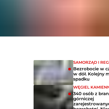
SAMORZĄD I REG
Bezrobocie w 
w dół. Kolejny 
spadku
WĘGIEL KAMIEN
340 osób z bran
górniczej
zarejestrowany