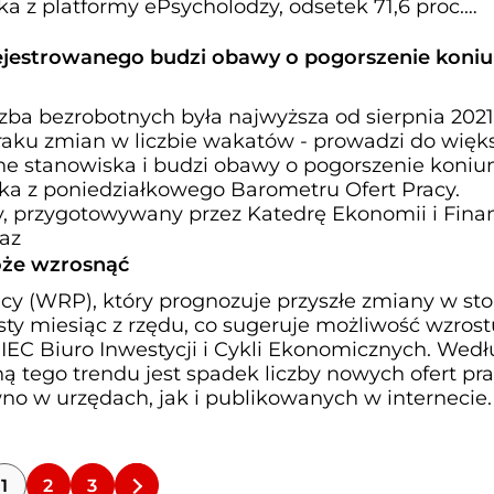
a z platformy ePsycholodzy, odsetek 71,6 proc.
ejestrowanego budzi obawy o pogorszenie koniu
zba bezrobotnych była najwyższa od sierpnia 2021 r
aku zmian w liczbie wakatów - prowadzi do więk
ne stanowiska i budzi obawy o pogorszenie koniu
ika z poniedziałkowego Barometru Ofert Pracy.
y, przygotowywany przez Katedrę Ekonomii i Fin
az
oże wzrosnąć
y (WRP), który prognozuje przyszłe zmiany w sto
sty miesiąc z rzędu, co sugeruje możliwość wzrost
BIEC Biuro Inwestycji i Cykli Ekonomicznych. Wed
ą tego trendu jest spadek liczby nowych ofert pr
no w urzędach, jak i publikowanych w internecie
1
2
3