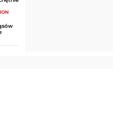
chętnie
ION
ząsów
e