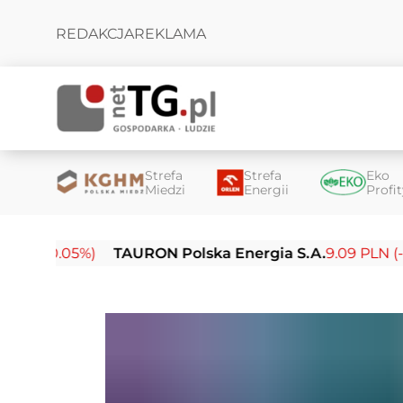
REDAKCJA
REKLAMA
Strefa
Strefa
Eko
Miedzi
Energii
Profi
-0.05%)
TAURON Polska Energia S.A.
9.09 PLN (-0.14%)