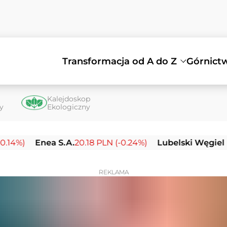
Transformacja od A do Z
Górnict
Kalejdoskop
ty
Ekologiczny
Enea S.A.
20.18 PLN (-0.24%)
Lubelski Węgiel Bogda
REKLAMA