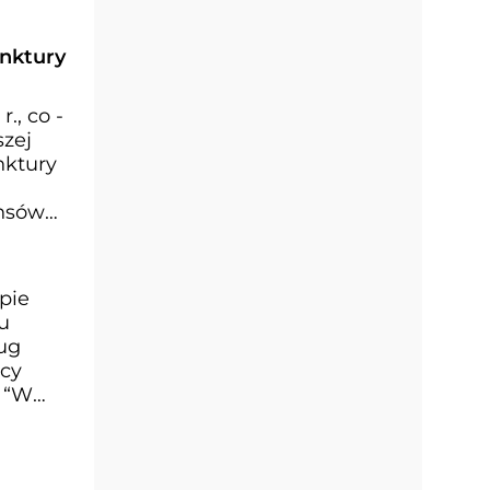
nktury
., co -
szej
nktury
ansów
pie
u
ług
acy
. “W