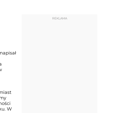
REKLAMA
 napisał
a
w
omiast
rmy
ności
ęku. W