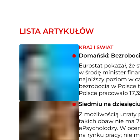
LISTA ARTYKUŁÓW
KRAJ I ŚWIAT
Domański: Bezrobocie
Eurostat pokazał, że s
w środę minister fina
najniższy poziom w ca
bezrobocia w Polsce to
Polsce pracowało 17,35
Siedmiu na dziesięciu
Z możliwością utraty 
takich obaw nie ma 71
ePsycholodzy. W ocen
na rynku pracy; nie 