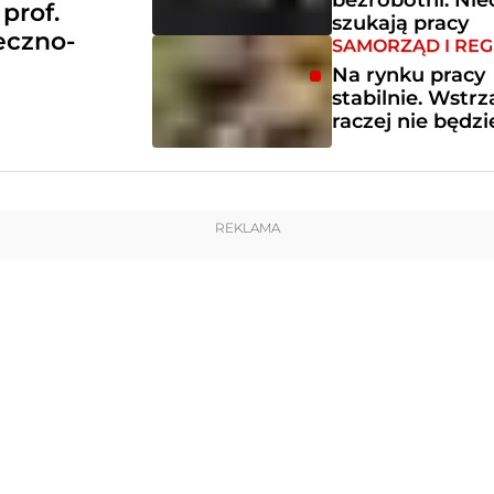
bezrobotni. Nie
prof.
szukają pracy
eczno-
SAMORZĄD I REG
Na rynku pracy
stabilnie. Wstr
raczej nie będzi
REKLAMA