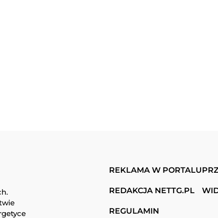
REKLAMA W PORTALU
PRZ
REDAKCJA NETTG.PL
WI
ch.
twie
REGULAMIN
rgetyce