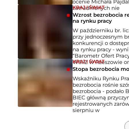
ocenie Michała Pajdak
KRAJ I ŚWIAT
zatrudnionych nie
Wzrost bezrobocia r
na rynku pracy
W październiku br. lic
przy jednoczesnym br
konkurencji o dostęp
na rynku pracy - wyn
“Barometr Ofert Prac
KRAJ I ŚWIAT
WSIiZ w Rzeszowie or
Stopa bezrobocia m
Wskaźniku Rynku Prac
bezrobocia rośnie szó
bezrobocia - podało 
BIEC główną przyczyn
rejestrowanych zarów
sierpniu w