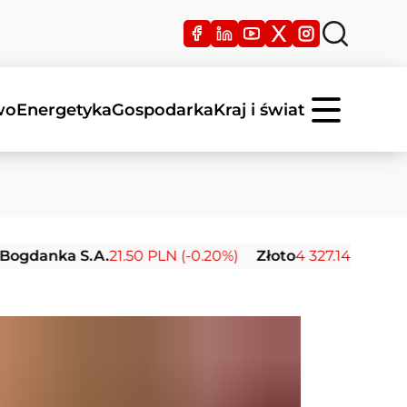
wo
Energetyka
Gospodarka
Kraj i świat
nka S.A.
21.50 PLN (-0.20%)
Złoto
4 327.14 USD (-0.38%)