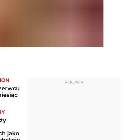
ION
REKLAMA
czerwcu
miesiąc
NY
ży
ch jako