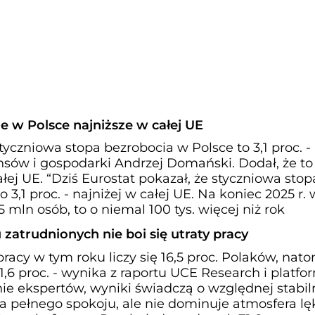
 w Polsce najniższe w całej UE
tyczniowa stopa bezrobocia w Polsce to 3,1 proc. -
nsów i gospodarki Andrzej Domański. Dodał, że to
łej UE. “Dziś Eurostat pokazał, że styczniowa stop
 3,1 proc. - najniżej w całej UE. Na koniec 2025 r. 
 mln osób, to o niemal 100 tys. więcej niż rok
 zatrudnionych nie boi się utraty pracy
pracy w tym roku liczy się 16,5 proc. Polaków, nat
,6 proc. - wynika z raportu UCE Research i platfo
ie ekspertów, wyniki świadczą o względnej stabil
ma pełnego spokoju, ale nie dominuje atmosfera l