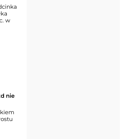
odcinka
łka
c. w
d nie
nkiem
rostu