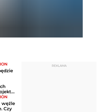
ION
REKLAMA
będzie
ych
ojektu
ION
 węźle
. Czy