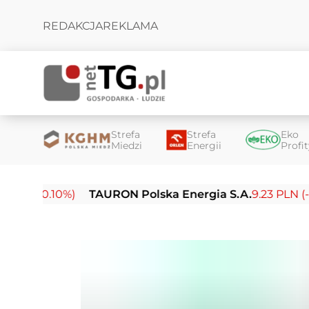
REDAKCJA
REKLAMA
Strefa
Strefa
Eko
Miedzi
Energii
Profi
-0.10%)
TAURON Polska Energia S.A.
9.23 PLN (-0.03%)