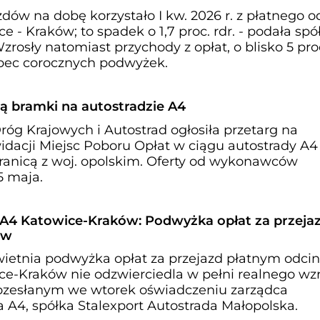
azdów na dobę korzystało I kw. 2026 r. z płatnego 
 - Kraków; to spadek o 1,7 proc. rdr. - podała spó
zrosły natomiast przychody z opłat, o blisko 5 pro
obec corocznych podwyżek.
ą bramki na autostradzie A4
óg Krajowych i Autostrad ogłosiła przetarg na
idacji Miejsc Poboru Opłat w ciągu autostrady A4
ranicą z woj. opolskim. Oferty od wykonawców
5 maja.
 A4 Katowice-Kraków: Podwyżka opłat za przejaz
ów
ietnia podwyżka opłat za przejazd płatnym odci
ce-Kraków nie odzwierciedla w pełni realnego wz
rozesłanym we wtorek oświadczeniu zarządca
 A4, spółka Stalexport Autostrada Małopolska.