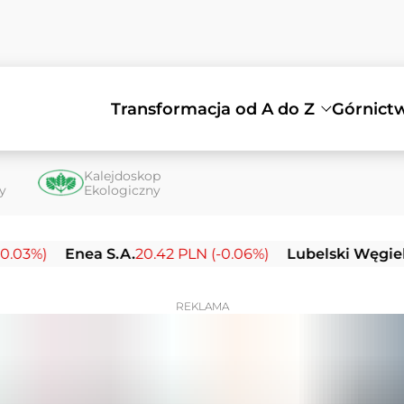
Transformacja od A do Z
Górnict
Kalejdoskop
ty
Ekologiczny
Enea S.A.
20.42 PLN (-0.06%)
Lubelski Węgiel Bogd
REKLAMA