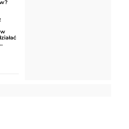
ów?
z
ów
działać