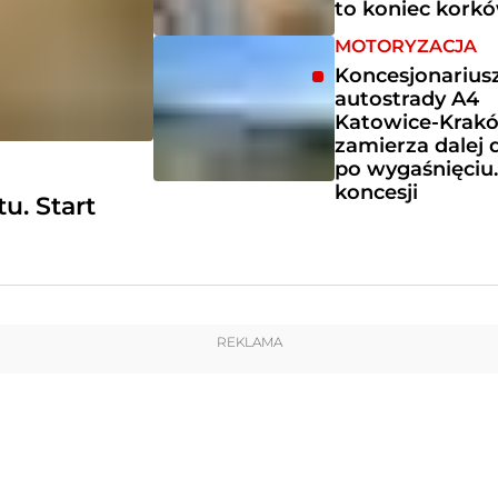
to koniec kork
MOTORYZACJA
Koncesjonarius
autostrady A4
Katowice-Krak
zamierza dalej 
po wygaśnięciu
koncesji
u. Start
REKLAMA