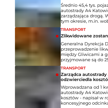
Średnio 45,4 tys. poj
autostrady A4 Katowice
zarządzająca drogą. W
tym okresie, m.in. w
TRANSPORT
Zlikwidowane zostan
Generalna Dyrekcja Dr
przeprowadzenie likw
między Gliwicami a g
przyjmowane są do 2
TRANSPORT
Zarządca autostrady
odzwierciedla koszt
Wprowadzana od 1 kw
autostrady A4 Katowi
kosztów - napisał w 
koncesyjnego odcinka