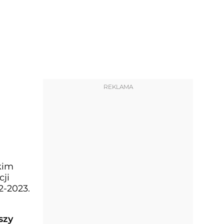
REKLAMA
kim
cji
2-2023.
szy