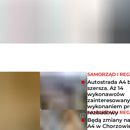
SAMORZĄD I REG
Autostrada A4 
szersza. Aż 14
wykonawców
zainteresowan
wykonaniem pr
rozbudowy
SAMORZĄD I REG
Będą zmiany na
A4 w Chorzowie