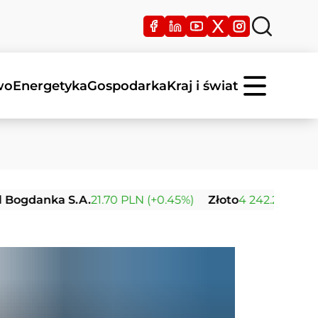
wo
Energetyka
Gospodarka
Kraj i świat
anka S.A.
21.70 PLN (+0.45%)
Złoto
4 242.22 USD (+0.04