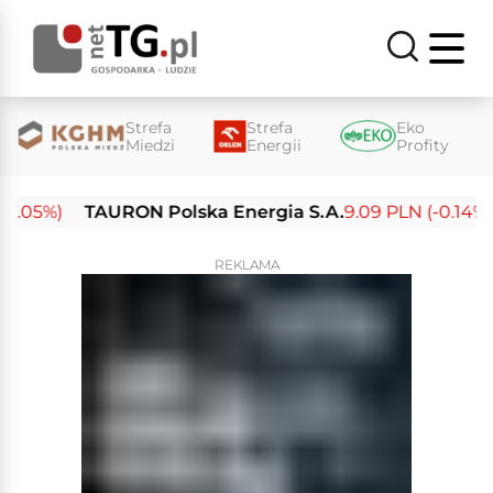
Strefa
Strefa
Eko
Miedzi
Energii
Profity
.05%)
TAURON Polska Energia S.A.
9.09 PLN (-0.14%)
REKLAMA