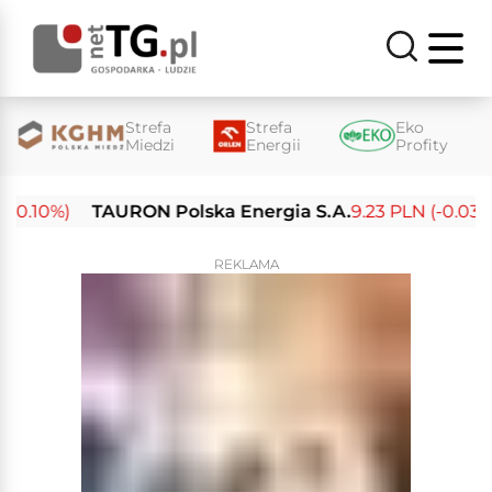
Strefa
Strefa
Eko
Miedzi
Energii
Profity
.10%)
TAURON Polska Energia S.A.
9.23 PLN (-0.03%)
REKLAMA