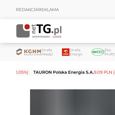
REDAKCJA
REKLAMA
Strefa
Strefa
Eko
Miedzi
Energii
Profi
(-0.05%)
TAURON Polska Energia S.A.
9.09 PLN (-0.14%)