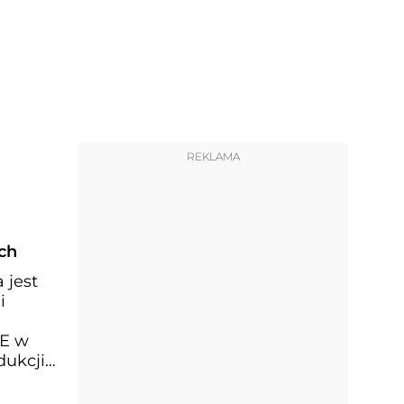
REKLAMA
ch
 jest
i
UE w
dukcji