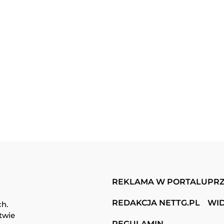
REKLAMA W PORTALU
PRZ
REDAKCJA NETTG.PL
WI
ch.
twie
REGULAMIN