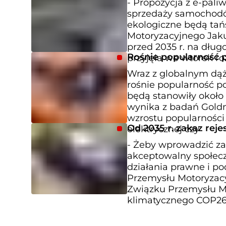
- Propozycja z e-pal
sprzedaży samochodó
ekologiczne będą tań
Motoryzacyjnego Jak
przed 2035 r. na dłu
Rośnie popularność 
przyjęła we wtorek r
Wraz z globalnym dą
rośnie popularność po
będą stanowiły okoł
wynika z badań Goldm
wzrostu popularności
Od 2035 r. zakaz reje
elektrycznej czy
- Żeby wprowadzić za
akceptowalny społecz
działania prawne i p
Przemysłu Motoryzacy
Związku Przemysłu M
klimatycznego COP26