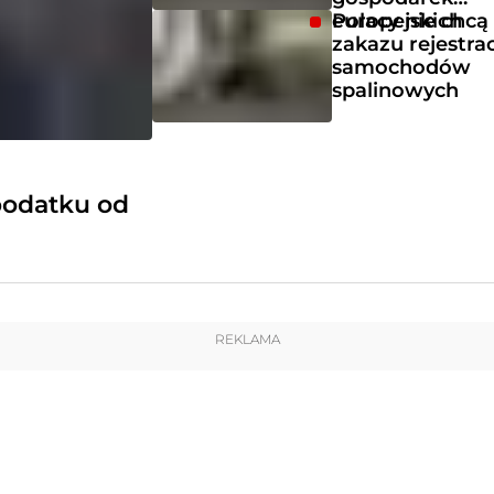
europejskich
Polacy nie chcą
zakazu rejestrac
samochodów
spalinowych
podatku od
REKLAMA