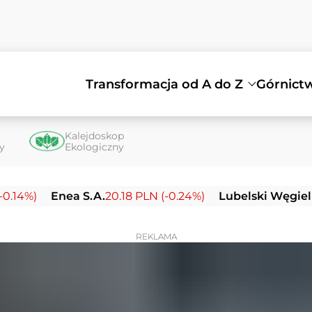
Transformacja od A do Z
Górnict
Kalejdoskop
ty
Ekologiczny
Enea S.A.
20.18 PLN (-0.24%)
Lubelski Węgiel Bogda
REKLAMA