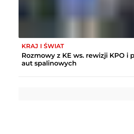
KRAJ I ŚWIAT
Rozmowy z KE ws. rewizji KPO i 
aut spalinowych