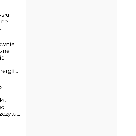
ysłu
ane
ownie
czne
e -
nergii
b
zku
go
zczytu