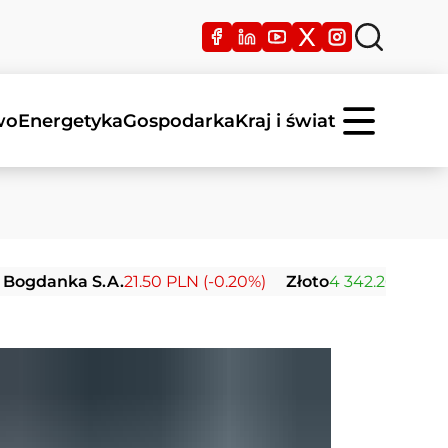
wo
Energetyka
Gospodarka
Kraj i świat
nka S.A.
21.50 PLN (-0.20%)
Złoto
4 342.26 USD (0.00%)