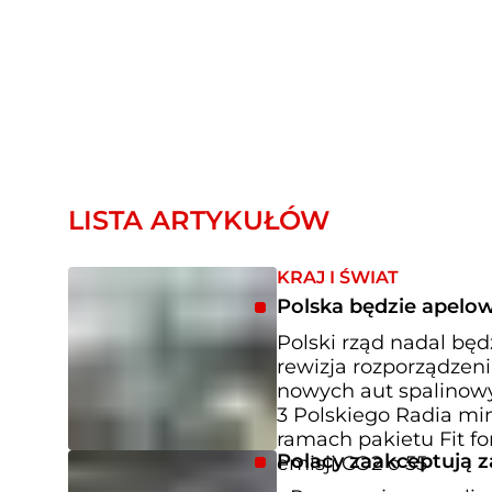
LISTA ARTYKUŁÓW
KRAJ I ŚWIAT
Polska będzie apelow
Polski rząd nadal będ
rewizja rozporządzeni
nowych aut spalinowy
3 Polskiego Radia mi
ramach pakietu Fit for
Polacy zaakceptują z
emisji CO2 o 55