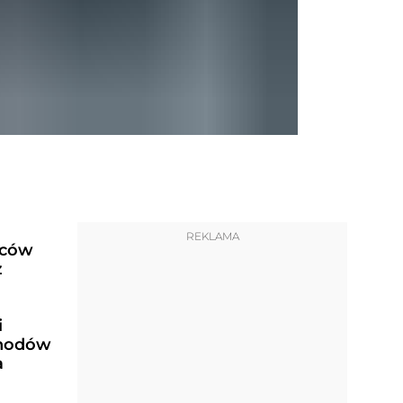
REKLAMA
wców
z
i
hodów
a