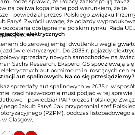
iwami może sprawić, że Polacy zaakceptują zakaz
w na paliwa kopalniane pod warunkiem, że te
sze - powiedział prezes Polskiego Związku Przem
ub Faryś. Zwrócił uwagę, że pojazdy wyprodukow
go pozostaną dostępne na polskim rynku. Rada UE
pojazdów elektrycznych
ozporządzenie
żeniem do zerowej emisji dwutlenku węgla gwałt
jazdów elektrycznych. Do 2035 r. pojazdy elektry
o połowy sprzedaży nowych samochodów na świeci
an Sachs Research. Eksperci GS spodziewają się
 elektrycznych aut pomimo m.in. rosnących cen e
stracji aut spalinowych. Na co się przesiądziemy?
kaz sprzedaży aut spalinowych w 2035 r. w sposó
nie, rząd niezwłocznie musi podjąć w tej sprawie
odatkowe - powiedział PAP prezes Polskiego Zwią
jnego Jakub Faryś. Jak przypomniał szef Polskie
otoryzacyjnego (PZPM), podczas listopadowego s
 w Glasgow,