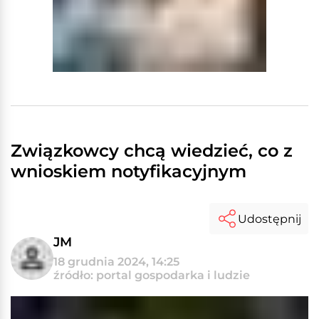
Związkowcy chcą wiedzieć, co z
wnioskiem notyfikacyjnym
Udostępnij
JM
18 grudnia 2024, 14:25
źródło: portal gospodarka i ludzie