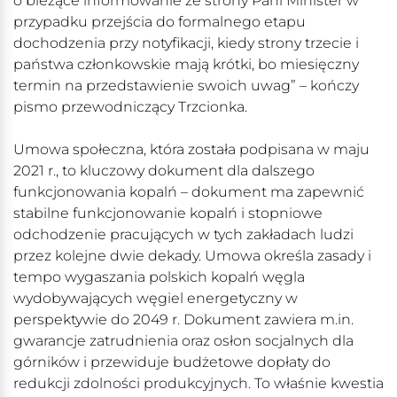
o bieżące informowanie ze strony Pani Minister w
przypadku przejścia do formalnego etapu
dochodzenia przy notyfikacji, kiedy strony trzecie i
państwa członkowskie mają krótki, bo miesięczny
termin na przedstawienie swoich uwag” – kończy
pismo przewodniczący Trzcionka.
Umowa społeczna, która została podpisana w maju
2021 r., to kluczowy dokument dla dalszego
funkcjonowania kopalń – dokument ma zapewnić
stabilne funkcjonowanie kopalń i stopniowe
odchodzenie pracujących w tych zakładach ludzi
przez kolejne dwie dekady. Umowa określa zasady i
tempo wygaszania polskich kopalń węgla
wydobywających węgiel energetyczny w
perspektywie do 2049 r. Dokument zawiera m.in.
gwarancje zatrudnienia oraz osłon socjalnych dla
górników i przewiduje budżetowe dopłaty do
redukcji zdolności produkcyjnych. To właśnie kwestia