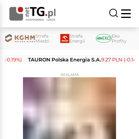
Strefa
Strefa
Eko
Miedzi
Energii
Profity
0.19%)
TAURON Polska Energia S.A.
9.27 PLN (-0.14%)
REKLAMA