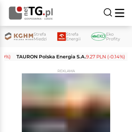
Strefa
Strefa
Eko
Miedzi
Energii
Profity
)
TAURON Polska Energia S.A.
9.27 PLN (-0.14%)
Ene
REKLAMA