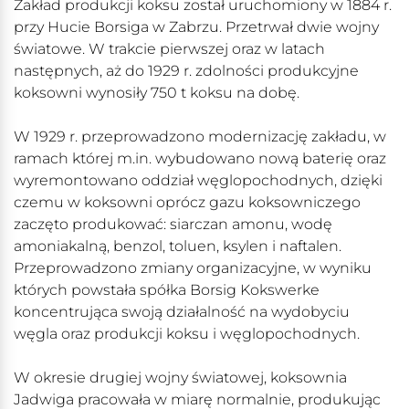
Zakład produkcji koksu został uruchomiony w 1884 r.
przy Hucie Borsiga w Zabrzu. Przetrwał dwie wojny
światowe. W trakcie pierwszej oraz w latach
następnych, aż do 1929 r. zdolności produkcyjne
koksowni wynosiły 750 t koksu na dobę.
W 1929 r. przeprowadzono modernizację zakładu, w
ramach której m.in. wybudowano nową baterię oraz
wyremontowano oddział węglopochodnych, dzięki
czemu w koksowni oprócz gazu koksowniczego
zaczęto produkować: siarczan amonu, wodę
amoniakalną, benzol, toluen, ksylen i naftalen.
Przeprowadzono zmiany organizacyjne, w wyniku
których powstała spółka Borsig Kokswerke
koncentrująca swoją działalność na wydobyciu
węgla oraz produkcji koksu i węglopochodnych.
W okresie drugiej wojny światowej, koksownia
Jadwiga pracowała w miarę normalnie, produkując