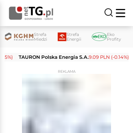
Strefa
Strefa
Eko
Miedzi
Energii
Profity
%)
TAURON Polska Energia S.A.
9.09 PLN (-0.14%)
Ene
REKLAMA