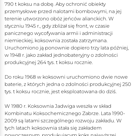
790 t koksu na dobę. Aby ochronić obiekty
przemysłowe przed nalotami bombowymi, na jej
terenie utworzono obóz jeńców alianckich. W
styczniu 1945 r., gdy zbliżał się front, w czasie
panicznego wycofywania armii i administracji
niemieckiej, koksownia została zatrzymana.
Uruchomiono ją ponownie dopiero trzy lata później,
w 1948 r. jako zakład jednobateryjny o zdolności
produkcyjnej 264 tys. t koksu rocznie.
Do roku 1968 w koksowni uruchomiono dwie nowe
baterie, z których jedna o zdolności produkcyjnej 250
tys. t koksu rocznie, jest eksploatowana do dziś.
W 1980 r. Koksownia Jadwiga weszła w skład
Kombinatu Koksochemicznego Zabrze. Lata 1990-
2009 są latami szczególnego rozwoju zakładu. W
tych latach koksownia stała się zakładem
nowoczesnym, produkującym koks najwyższej