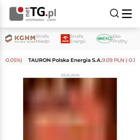
Strefa
Strefa
Eko
Miedzi
Energii
Profity
-0.05%)
TAURON Polska Energia S.A.
9.09 PLN (-0.14%)
REKLAMA