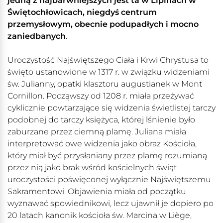
jedną z najbarwniejszych jest ta w Lipinach w
Świętochłowicach, niegdyś centrum
przemysłowym, obecnie podupadłych i mocno
zaniedbanych
.
Uroczystość Najświętszego Ciała i Krwi Chrystusa to
święto ustanowione w 1317 r. w związku widzeniami
św. Julianny, opatki klasztoru augustianek w Mont
Cornillon. Począwszy od 1208 r. miała przeżywać
cyklicznie powtarzające się widzenia świetlistej tarczy
podobnej do tarczy księżyca, której lśnienie było
zaburzane przez ciemną plamę. Juliana miała
interpretować owe widzenia jako obraz Kościoła,
który miał być przysłaniany przez plamę rozumianą
przez nią jako brak wśród kościelnych świąt
uroczystości poświęconej wyłącznie Najświętszemu
Sakramentowi. Objawienia miała od początku
wyznawać spowiednikowi, lecz ujawnił je dopiero po
20 latach kanonik kościoła św. Marcina w Liège,