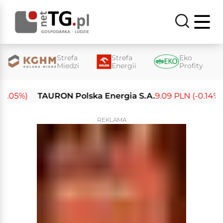
Strefa
Strefa
Eko
Miedzi
Energii
Profity
05%)
TAURON Polska Energia S.A.
9.09 PLN (-0.14%)
E
REKLAMA