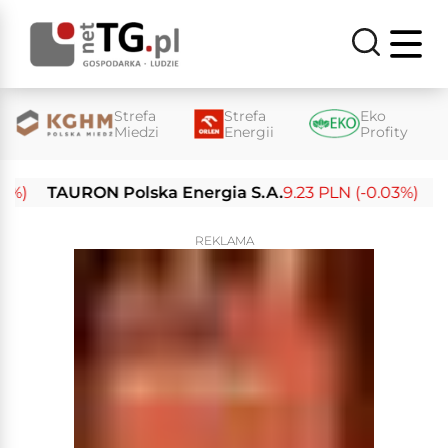
Strefa
Strefa
Eko
Miedzi
Energii
Profity
TAURON Polska Energia S.A.
9.23 PLN (-0.03%)
Enea
REKLAMA