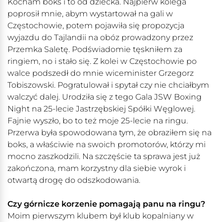
Kocham boks i to od dziecka. Najpierw kolega
poprosił mnie, abym wystartował na gali w
Częstochowie, potem pojawiła się propozycja
wyjazdu do Tajlandii na obóz prowadzony przez
Przemka Saletę. Podświadomie tęskniłem za
ringiem, no i stało się. Z kolei w Częstochowie po
walce podszedł do mnie wiceminister Grzegorz
Tobiszowski. Pogratulował i spytał czy nie chciałbym
walczyć dalej. Urodziła się z tego Gala JSW Boxing
Night na 25-lecie Jastrzębskiej Spółki Węglowej.
Fajnie wyszło, bo to też moje 25-lecie na ringu.
Przerwa była spowodowana tym, że obraziłem się na
boks, a właściwie na swoich promotorów, którzy mi
mocno zaszkodzili. Na szczęście ta sprawa jest już
zakończona, mam korzystny dla siebie wyrok i
otwartą drogę do odszkodowania.
Czy górnicze korzenie pomagają panu na ringu?
Moim pierwszym klubem był klub kopalniany w