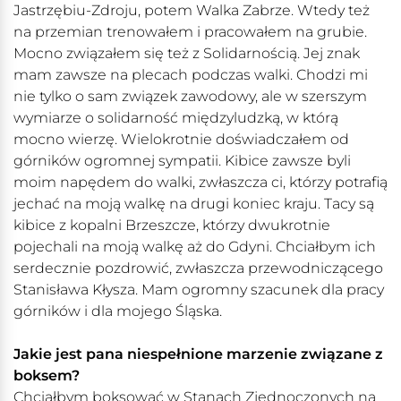
Jastrzębiu-Zdroju, potem Walka Zabrze. Wtedy też
na przemian trenowałem i pracowałem na grubie.
Mocno związałem się też z Solidarnością. Jej znak
mam zawsze na plecach podczas walki. Chodzi mi
nie tylko o sam związek zawodowy, ale w szerszym
wymiarze o solidarność międzyludzką, w którą
mocno wierzę. Wielokrotnie doświadczałem od
górników ogromnej sympatii. Kibice zawsze byli
moim napędem do walki, zwłaszcza ci, którzy potrafią
jechać na moją walkę na drugi koniec kraju. Tacy są
kibice z kopalni Brzeszcze, którzy dwukrotnie
pojechali na moją walkę aż do Gdyni. Chciałbym ich
serdecznie pozdrowić, zwłaszcza przewodniczącego
Stanisława Kłysza. Mam ogromny szacunek dla pracy
górników i dla mojego Śląska.
Jakie jest pana niespełnione marzenie związane z
boksem?
Chciałbym boksować w Stanach Zjednoczonych na