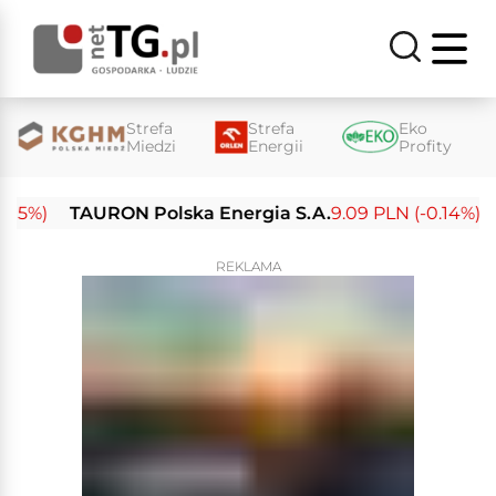
Strefa
Strefa
Eko
Miedzi
Energii
Profity
%)
TAURON Polska Energia S.A.
9.09 PLN (-0.14%)
En
REKLAMA