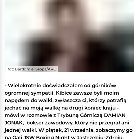
fot: Bartłomiej Szopa/ARC
- Wielokrotnie doświadczałem od górników
ogromnej sympatii. Kibice zawsze byli moim
napędem do walki, zwłaszcza ci, którzy potrafią
jechać na moją walkę na drugi koniec kraju -
mówi w rozmowie z Trybuną Górniczą DAMIAN
JONAK, bokser zawodowy, który nie przegrał ani
jednej walki. W piątek, 21 września, zobaczymy go
na Gali JSW Boxing Night w Jastrzębiu-Zdroju.