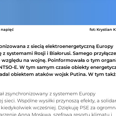
 napięć
fot: Krystian 
onizowana z siecią elektroenergetyczną Europy
z systemami Rosji i Białorusi. Samego przyłącz
e względu na wojnę. Poinformowała o tym organ
NTSO-E. W tym samym czasie obiekty energetyc
 nadal obiektem ataków wojsk Putina. W tym tak
stał zsynchronizowany z systemem Europy
ej sieci. Wspólne wysiłki przynoszą efekty, a solid
ż kiedykolwiek wcześniej. Dziękuję PSE za ogromn
arzenie Anna Moskwa, szefowa resortu klimatu i