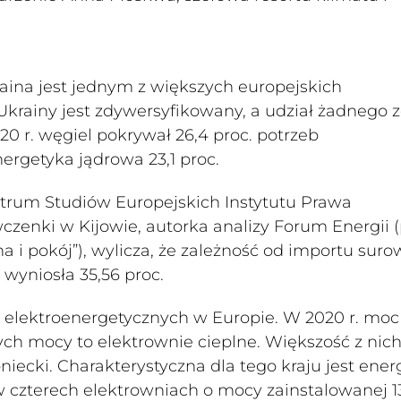
aina jest jednym z większych europejskich
krainy jest zdywersyfikowany, a udział żadnego 
20 r. węgiel pokrywał 26,4 proc. potrzeb
nergetyka jądrowa 23,1 proc.
ntrum Studiów Europejskich Instytutu Prawa
enki w Kijowie, autorka analizy Forum Energii (
a i pokój”), wylicza, że zależność od importu sur
 wyniosła 35,56 proc.
 elektroenergetycznych w Europie. W 2020 r. moc
ch mocy to elektrownie cieplne. Większość z nic
iecki. Charakterystyczna dla tego kraju jest ener
w czterech elektrowniach o mocy zainstalowanej 1