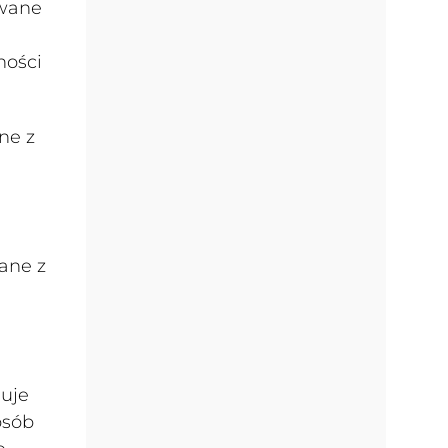
owane
ności
ne z
ane z
duje
osób