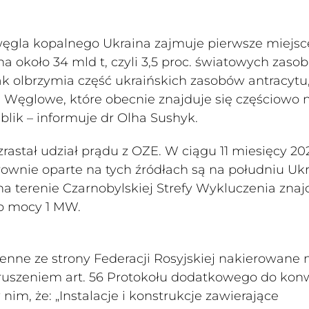
ęgla kopalnego Ukraina zajmuje pierwsze miejsc
 około 34 mld t, czyli 3,5 proc. światowych zaso
nak olbrzymia część ukraińskich zasobów antracytu, 
e Węglowe, które obecnie znajduje się częściowo 
lik – informuje dr Olha Sushyk.
astał udział prądu z OZE. W ciągu 11 miesięcy 2021
wnie oparte na tych źródłach są na południu Ukr
na terenie Czarnobylskiej Strefy Wykluczenia znaj
 o mocy 1 MW.
jenne ze strony Federacji Rosyjskiej nakierowane 
ruszeniem art. 56 Protokołu dodatkowego do kon
nim, że: „Instalacje i konstrukcje zawierające