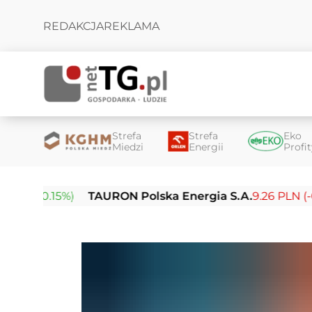
REDAKCJA
REKLAMA
Strefa
Strefa
Eko
Miedzi
Energii
Profi
0.15%)
TAURON Polska Energia S.A.
9.26 PLN (-0.01%)