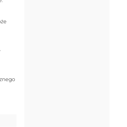
e.
oże
e
cznego
u