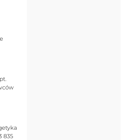
ze
pt.
owców
h
getyka
3 835