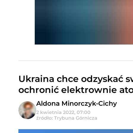
Ukraina chce odzyskać s
ochronić elektrownie a
Aldona Minorczyk-Cichy
2 kwietnia 2022, 07:00
źródło: Trybuna Górnicza