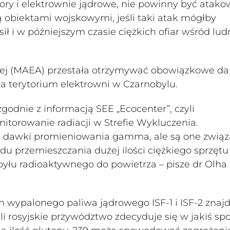
pory i elektrownie jądrowe, nie powinny być atak
ą obiektami wojskowymi, jeśli taki atak mógłby
 i w późniejszym czasie ciężkich ofiar wśród lud
j (MAEA) przestała otrzymywać obowiązkowe da
 terytorium elektrowni w Czarnobylu.
godnie z informacją SEE „Ecocenter”, czyli
torowanie radiacji w Strefie Wykluczenia.
 dawki promieniowania gamma, ale są one związ
u przemieszczania dużej ilości ciężkiego sprzętu
yłu radioaktywnego do powietrza – pisze dr Olha
wypalonego paliwa jądrowego ISF-1 i ISF-2 znaj
li rosyjskie przywództwo zdecyduje się w jakiś sp