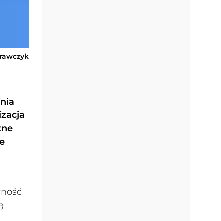
Krawczyk
enia
izacja
zne
że
arność
ą