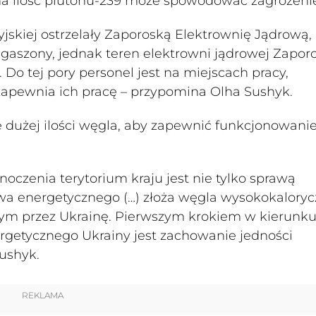
na ilość plutonu-239 może spowodować zagrożeni
syjskiej ostrzelały Zaporoską Elektrownię Jądrową,
 ugaszony, jednak teren elektrowni jądrowej Zapor
. Do tej pory personel jest na miejscach pracy,
zapewnia ich pracę – przypomina Olha Sushyk.
 dużej ilości węgla, aby zapewnić funkcjonowani
noczenia terytorium kraju jest nie tylko sprawą
stwa energetycznego (…) złoża węgla wysokokalory
nym przez Ukrainę. Pierwszym krokiem w kierunk
getycznego Ukrainy jest zachowanie jedności
ushyk.
REKLAMA