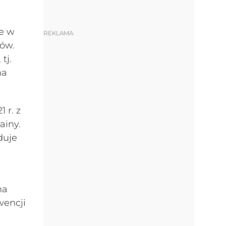
e w
REKLAMA
bów.
tj.
na
 r. z
ainy.
duje
na
wencji