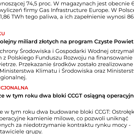
wynoszącej 74,5 proc. W magazynach jest obecnie 
yliczeń firmy Gas Infrastructure Europe. W Polsc
6 TWh tego paliwa, a ich zapełnienie wynosi 86
KU
lejny miliard złotych na program Czyste Powiet
hrony Środowiska i Gospodarki Wodnej otrzymał
ych z Polskiego Funduszu Rozwoju na finansowanie
etrze. Przekazanie środków zostało zrealizowane
Ministerstwa Klimatu i Środowiska oraz Ministers
gionalnej.
NCJONALNA
zcze w tym roku dwa bloki CCGT osiągną operacyj
cze w tym roku dwa budowane bloki CCGT: Ostrołęk
operacyjne kamienie milowe, co pozwoli uniknąć
nych za niedotrzymanie kontraktu rynku mocy -
tawiciele grupy.