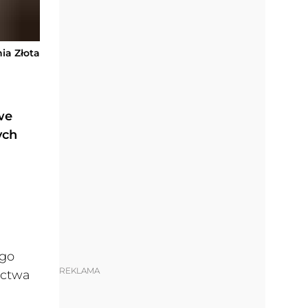
nia Złota
we
ych
ego
REKLAMA
ictwa