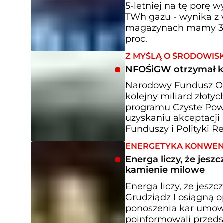
5-letniej na tę porę 
TWh gazu - wynika z w
magazynach mamy 31,8
proc.
Z MYŚLĄ O ŚRODOWIS
NFOŚiGW otrzymał ko
Narodowy Fundusz Oc
kolejny miliard złot
programu Czyste Powi
uzyskaniu akceptacji 
Funduszy i Polityki Re
ENERGETYKA KONWE
Energa liczy, że jes
kamienie milowe
Energa liczy, że jesz
Grudziądz I osiągną 
ponoszenia kar umow
poinformowali przeds