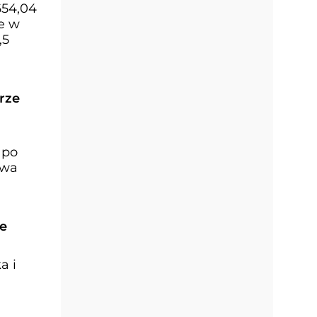
654,04
e w
,5
rze
 po
twa
ne
a i