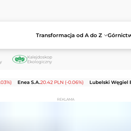
Transformacja od A do Z
Górnict
Kalejdoskop
ty
Ekologiczny
nea S.A.
20.42 PLN (-0.06%)
Lubelski Węgiel Bogdanka
REKLAMA