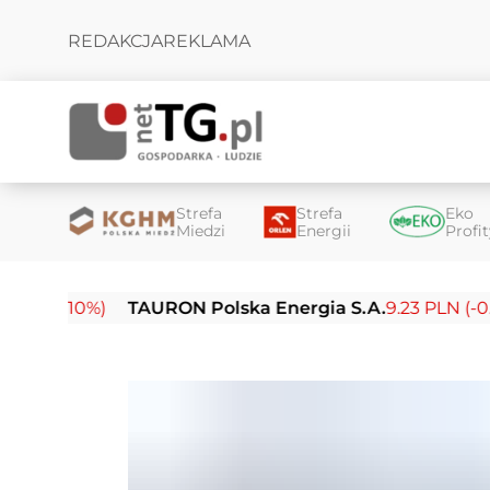
REDAKCJA
REKLAMA
Strefa
Strefa
Eko
Miedzi
Energii
Profi
10%)
TAURON Polska Energia S.A.
9.23 PLN (-0.03%)
E