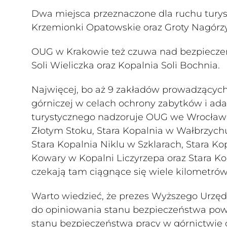
Dwa miejsca przeznaczone dla ruchu tury
Krzemionki Opatowskie oraz Groty Nagór
OUG w Krakowie też czuwa nad bezpiecze
Soli Wieliczka oraz Kopalnia Soli Bochnia.
Najwięcej, bo aż 9 zakładów prowadzącyc
górniczej w celach ochrony zabytków i ada
turystycznego nadzoruje OUG we Wrocławiu
Złotym Stoku, Stara Kopalnia w Wałbrzyc
Stara Kopalnia Niklu w Szklarach, Stara Kop
Kowary w Kopalni Liczyrzepa oraz Stara K
czekają tam ciągnące się wiele kilometrów s
Warto wiedzieć, że prezes Wyższego Urzęd
do opiniowania stanu bezpieczeństwa pow
stanu bezpieczeństwa pracy w górnictwie 