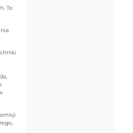
h. To
lnia
chniki
da,
e
ów
omisji
zego,