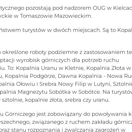
stycznego pozostają pod nadzorem OUG w Kielcac
zyckie w Tomaszowie Mazowieckim.
ństwem turystów w dwóch miejscach. Są to Kopa
h określone roboty podziemne z zastosowaniem te
ptacji wyrobisk górniczych dla potrzeb ruchu
. To: Kopalnia Uranu w Kletnie, Kopalnia Złota w
hu, Kopalnia Podgórze, Dawna Kopalnia - Nowa Ru
alnia Ołowiu i Srebra Nowy Filip w Lutyni, Sztolni
opalnia Magnezytu Sobótka w Sobótce. Na turyst
ztolnie, kopalnie złota, srebra czy uranu.
u Górniczego jest zobowiązany do powoływania k
szechnego, związanego z ruchem zakładu górnic
oraz stanu rozpoznania i zwalczania zagrożeń w