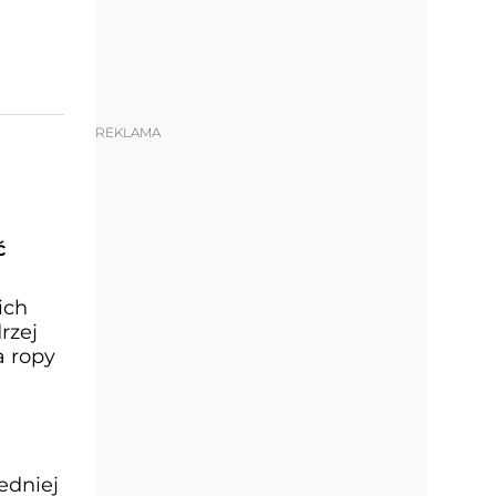
REKLAMA
ć
ich
rzej
a ropy
edniej