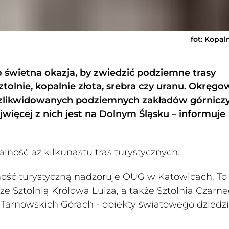
fot: Kopal
o świetna okazja, by zwiedzić podziemne trasy
tolnie, kopalnie złota, srebra czy uranu. Okręgo
5 zlikwidowanych podziemnych zakładów górnicz
więcej z nich jest na Dolnym Śląsku – informuje
lność aż kilkunastu tras turystycznych.
ność turystyczną nadzoruje OUG w Katowicach. To
 Sztolnią Królowa Luiza, a także Sztolnia Czarn
 Tarnowskich Górach - obiekty światowego dziedz