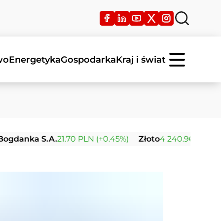
wo
Energetyka
Gospodarka
Kraj i świat
 S.A.
21.70 PLN (+0.45%)
Złoto
4 240.96 USD (+0.01%)