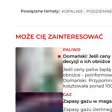
Powiązane tematy:
KOPALNIE
PODZIEMNE
MOŻE CIĘ ZAINTERESOWAĆ
PALIWO
Domański: Jeśli cen
decyzji o ich obniżce
Jeśli ceny paliw będą
obniżce - poinformow
Domański. Przypomni
kosztowała ponad 100
GAZ
Zapasy gazu w magaz
Zapasy gazu ziemneg