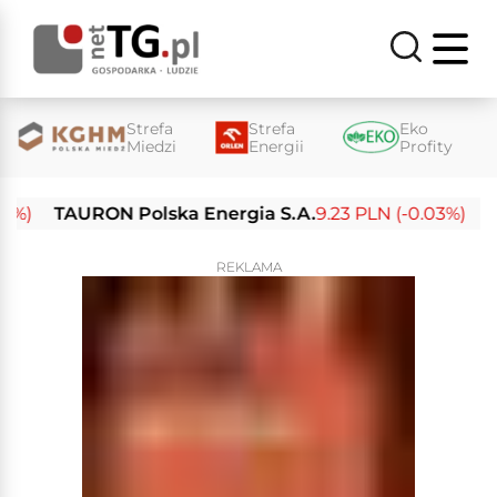
Strefa
Strefa
Eko
Miedzi
Energii
Profity
TAURON Polska Energia S.A.
9.23 PLN (-0.03%)
Enea 
REKLAMA