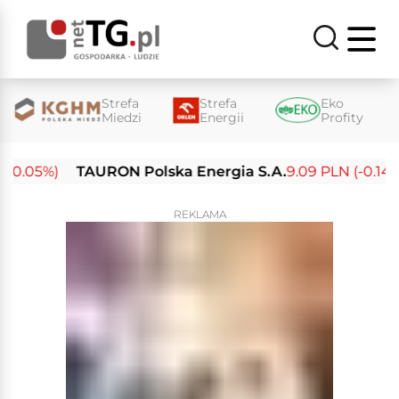
Strefa
Strefa
Eko
Miedzi
Energii
Profity
0.05%)
TAURON Polska Energia S.A.
9.09 PLN (-0.14%)
REKLAMA