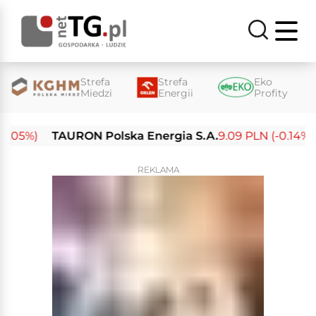
Strefa
Strefa
Eko
Miedzi
Energii
Profity
05%)
TAURON Polska Energia S.A.
9.09 PLN (-0.14%)
E
REKLAMA