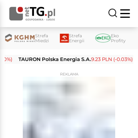
Strefa
Strefa
Eko
Miedzi
Energii
Profity
)
TAURON Polska Energia S.A.
9.23 PLN (-0.03%)
Ene
REKLAMA