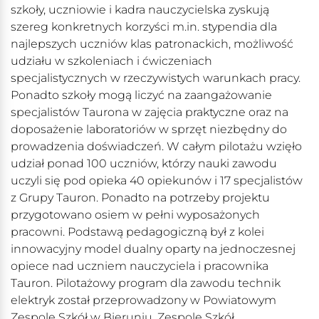
szkoły, uczniowie i kadra nauczycielska zyskują
szereg konkretnych korzyści m.in. stypendia dla
najlepszych uczniów klas patronackich, możliwość
udziału w szkoleniach i ćwiczeniach
specjalistycznych w rzeczywistych warunkach pracy.
Ponadto szkoły mogą liczyć na zaangażowanie
specjalistów Taurona w zajęcia praktyczne oraz na
doposażenie laboratoriów w sprzęt niezbędny do
prowadzenia doświadczeń. W całym pilotażu wzięło
udział ponad 100 uczniów, którzy nauki zawodu
uczyli się pod opieka 40 opiekunów i 17 specjalistów
z Grupy Tauron. Ponadto na potrzeby projektu
przygotowano osiem w pełni wyposażonych
pracowni. Podstawą pedagogiczną był z kolei
innowacyjny model dualny oparty na jednoczesnej
opiece nad uczniem nauczyciela i pracownika
Tauron. Pilotażowy program dla zawodu technik
elektryk został przeprowadzony w Powiatowym
Zespole Szkół w Bieruniu, Zespole Szkół