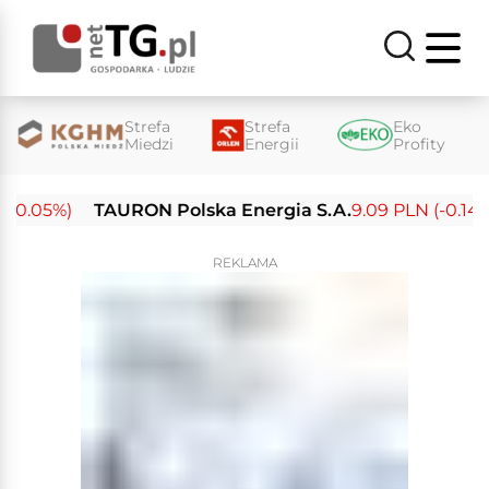
Strefa
Strefa
Eko
Miedzi
Energii
Profity
0.05%)
TAURON Polska Energia S.A.
9.09 PLN (-0.14%)
REKLAMA