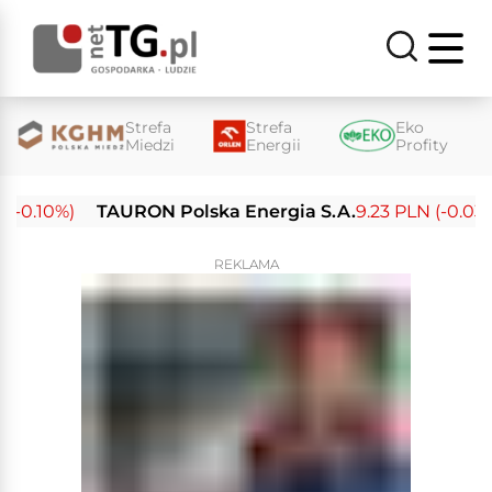
Strefa
Strefa
Eko
Miedzi
Energii
Profity
-0.10%)
TAURON Polska Energia S.A.
9.23 PLN (-0.03%)
REKLAMA