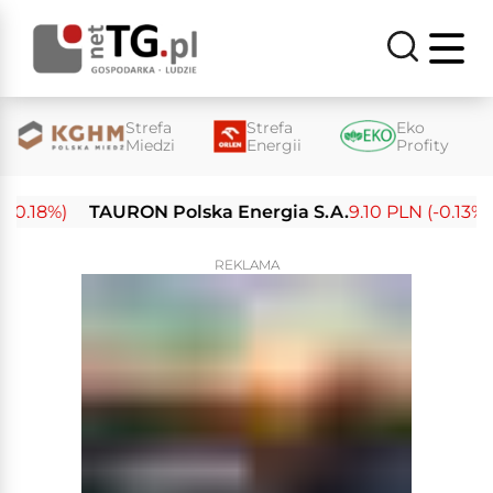
Strefa
Strefa
Eko
Miedzi
Energii
Profity
.18%)
TAURON Polska Energia S.A.
9.10 PLN (-0.13%)
REKLAMA