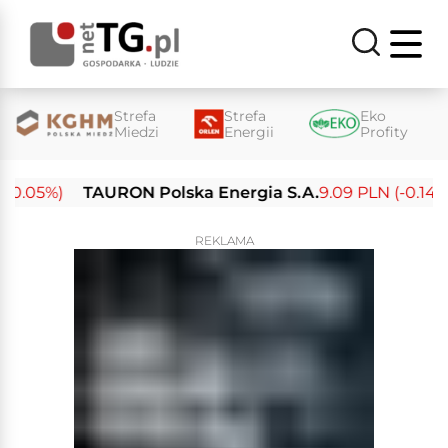
Strefa
Strefa
Eko
Miedzi
Energii
Profity
0.05%)
TAURON Polska Energia S.A.
9.09 PLN (-0.14%)
REKLAMA