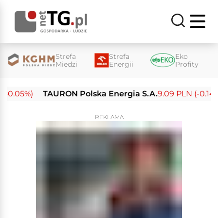
Strefa
Strefa
Eko
Miedzi
Energii
Profity
-0.05%)
TAURON Polska Energia S.A.
9.09 PLN (-0.14%)
REKLAMA