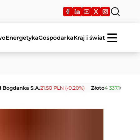
wo
Energetyka
Gospodarka
Kraj i świat
anka S.A.
21.50 PLN (-0.20%)
Złoto
4 337.16 USD (+2.28%)