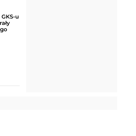
a GKS-u
rały
ego