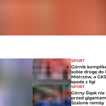
SPORT
Górnik komplik
sobie drogę do 
Mistrzów, a GK
spada z ligi
SPORT
Górny Śląsk nie
przed gigantam
Szalone remisy