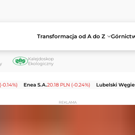
Transformacja od A do Z
Górnict
Kalejdoskop
ty
Ekologiczny
)
Enea S.A.
20.18 PLN (-0.24%)
Lubelski Węgiel Bogd
REKLAMA