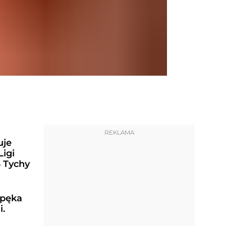
REKLAMA
uje
Ligi
S Tychy
 pęka
i.