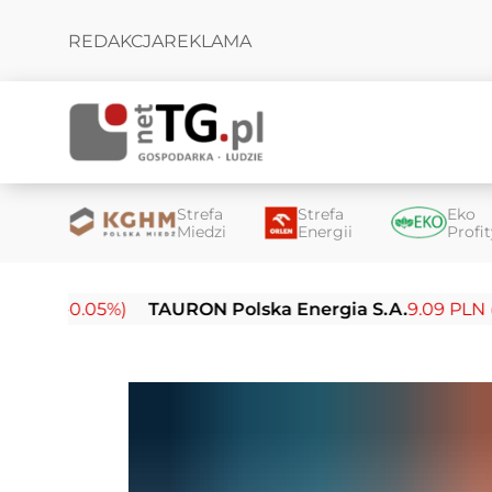
REDAKCJA
REKLAMA
Strefa
Strefa
Eko
Miedzi
Energii
Profi
(-0.05%)
TAURON Polska Energia S.A.
9.09 PLN (-0.14%