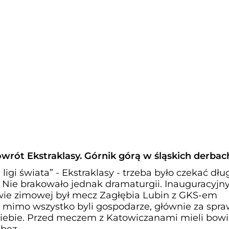
wrót Ekstraklasy. Górnik górą w śląskich derbac
ligi świata” - Ekstraklasy - trzeba było czekać dłu
 Nie brakowało jednak dramaturgii. Inauguracyj
wie zimowej był mecz Zagłębia Lubin z GKS-em
mimo wszystko byli gospodarze, głównie za spr
siebie. Przed meczem z Katowiczanami mieli bow
 bez