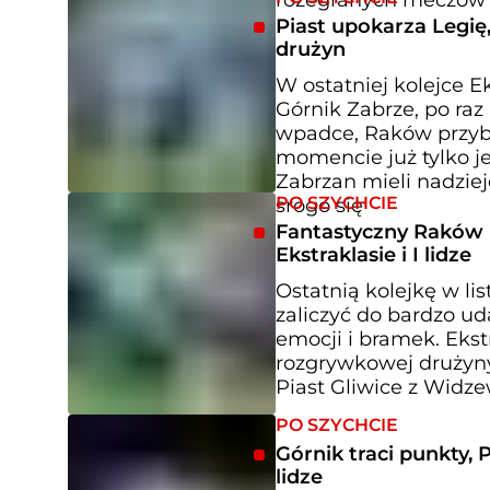
Piast upokarza Legię
drużyn
W ostatniej kolejce E
Górnik Zabrze, po raz
wpadce, Raków przybl
momencie już tylko j
Zabrzan mieli nadzie
PO SZYCHCIE
srogo się
Fantastyczny Raków i
Ekstraklasie i I lidze
Ostatnią kolejkę w lis
zaliczyć do bardzo u
emocji i bramek. Ekst
rozgrywkowej drużyny
Piast Gliwice z Widz
PO SZYCHCIE
Górnik traci punkty, P
lidze