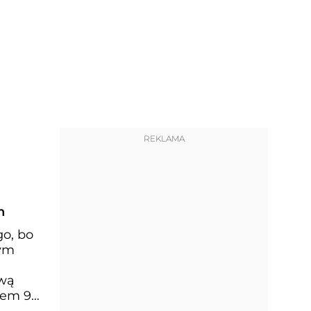
REKLAMA
h
go, bo
nym
awą
iem 9