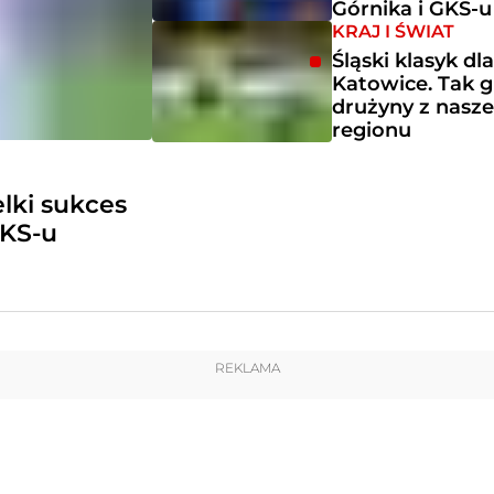
Górnika i GKS-u
KRAJ I ŚWIAT
Śląski klasyk dl
Katowice. Tak g
drużyny z nasz
regionu
ielki sukces
GKS-u
REKLAMA