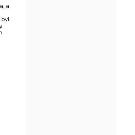
a, a
 był
ą
m