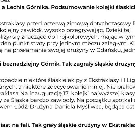
, a Lechia Górnika. Podsumowanie kolejki śląskic
kstraklasy przed przerwą zimową dotychczasowy li
 kolejny zawiódł, wysoko przegrywając. Dzięki tej
iżył się znacząco do Trójkolorowych, mając w ty
eden punkt straty przy jednym meczu zaległym. Ki
ję na przełamanie swojej drużyny w Gdańsku, jed
 beznadziejny Górnik. Tak zagrały śląskie druży
topadzie niektóre śląskie ekipy z Ekstraklasy i I L
danych, a niektóre zdecydowanie mniej. Nie brako
raklasa Na inaugurację 17. kolejki najwyższej klasy
 ze Śląska bardzo zawiodły. Na początku spotkał 
ewem Łódź. Drużyna Daniela Myśliwca, będąca ost
iast na fali. Tak grały śląskie drużyny w Ekstraklas