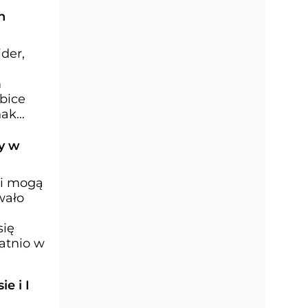
h
der,
m
bice
nak
ny w
igi mogą
wało
się
atnio w
ie i I