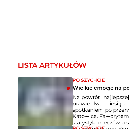
LISTA ARTYKUŁÓW
PO SZYCHCIE
Wielkie emocje na po
Na powrót „najlepszej 
prawie dwa miesiące.
spotkaniem po przer
Katowice. Faworytem 
statystyki meczów u 
PO SZYCHCIE
rozegranych meczów