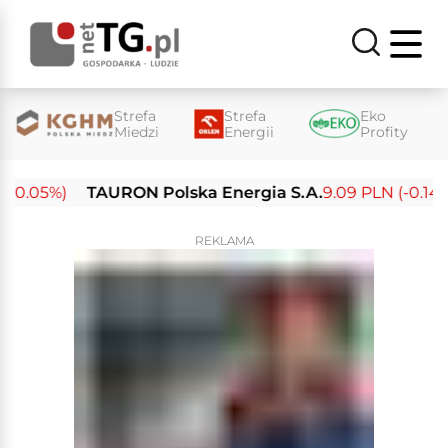
Strefa
Strefa
Eko
Miedzi
Energii
Profity
-0.05%)
TAURON Polska Energia S.A.
9.09 PLN (-0.14%)
REKLAMA