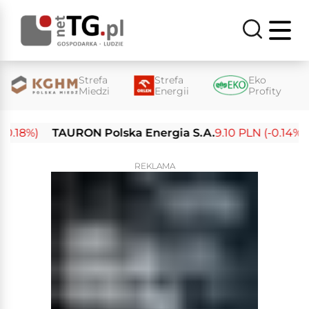
Strefa
Strefa
Eko
Miedzi
Energii
Profity
.18%)
TAURON Polska Energia S.A.
9.10 PLN (-0.14%)
E
REKLAMA